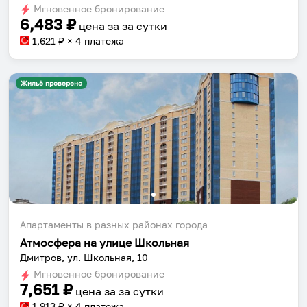
Мгновенное бронирование
changing
changing
6,483
₽
цена за
за сутки
dates.
dates.
1,621
₽ × 4 платежа
Жильё проверено
Апартаменты в разных районах города
Атмосфера на улице Школьная
Дмитров, ул. Школьная, 10
Мгновенное бронирование
7,651
₽
цена за
за сутки
1,913
₽ × 4 платежа