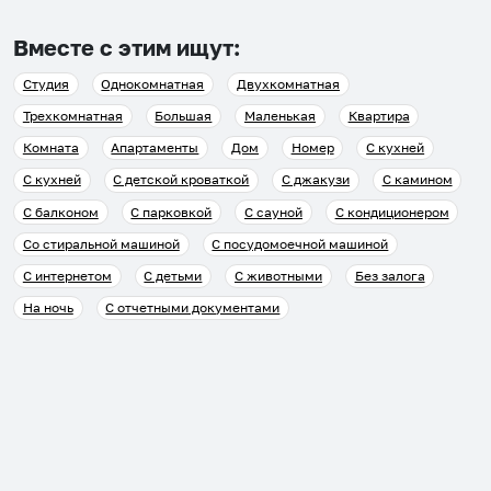
Вместе с этим ищут:
Студия
Однокомнатная
Двухкомнатная
Трехкомнатная
Большая
Маленькая
Квартира
Комната
Апартаменты
Дом
Номер
С кухней
С кухней
С детской кроваткой
С джакузи
С камином
С балконом
С парковкой
С сауной
С кондиционером
Со стиральной машиной
С посудомоечной машиной
С интернетом
С детьми
С животными
Без залога
На ночь
С отчетными документами