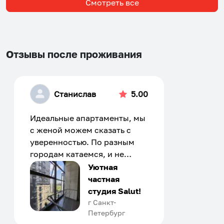
Смотреть все
Собери путешествие без сложностей
Сохраняй места, повторяй маршруты, находи
Отзывы после проживания
компанию и бронируй жильё в одном
приложении.
Станислав
5.00
Идеальные апартаменты, мы
с женой можем сказать с
Установить приложение
уверенностью. По разным
городам катаемся, и не
только в России. Сервис на
Уютная
отличном уровне. Хозяин
частная
апартаментов доброй души
студия Salut!
человек, всегда можно
г Санкт-
Петербург
договориться, подскажет