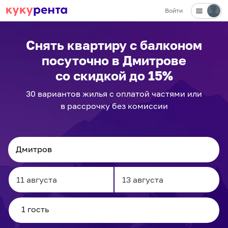
Войти
✕
Снять квартиру с балконом
посуточно
в Дмитрове
со скидкой до 15%
30
вариантов
жилья с оплатой частями или
в рассрочку без комиссии
Navigate
Navigate
forward
backward
to
to