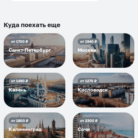
что как и почему.
Рекомендуем на 100% и вам,
и друзьям и сами будем
приезжать еще...
Куда поехать еще
от
1700
₽
от
1940
₽
Санкт-Петербург
Москва
от
1490
₽
от
1270
₽
Казань
Кисловодск
от
1800
₽
от
2300
₽
Калининград
Сочи