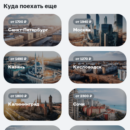
приезжать еще...
Куда поехать еще
от
1700
₽
от
1940
₽
Санкт-Петербург
Москва
от
1490
₽
от
1270
₽
Казань
Кисловодск
от
1800
₽
от
2300
₽
Калининград
Сочи