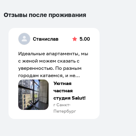
Отзывы после проживания
Станислав
5.00
Идеальные апартаменты, мы
с женой можем сказать с
уверенностью. По разным
городам катаемся, и не
только в России. Сервис на
Уютная
отличном уровне. Хозяин
частная
апартаментов доброй души
студия Salut!
человек, всегда можно
г Санкт-
Петербург
договориться, подскажет
что как и почему.
Рекомендуем на 100% и вам,
и друзьям и сами будем