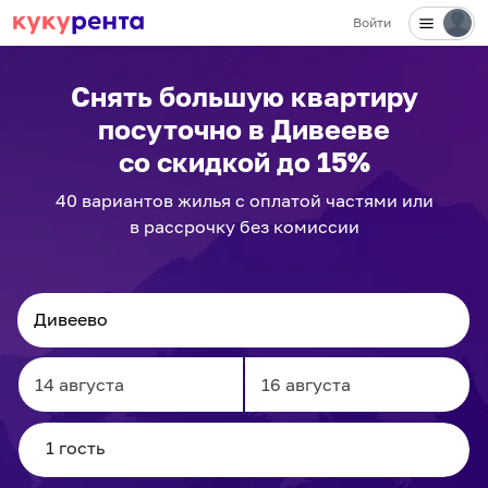
Войти
✕
Снять большую квартиру
посуточно
в Дивееве
со скидкой до 15%
40
вариантов
жилья с оплатой частями или
в рассрочку без комиссии
Navigate
Navigate
forward
backward
to
to