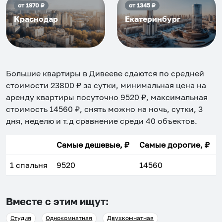
от
1970
₽
от
1345
₽
Краснодар
Екатеринбург
Большие квартиры в Дивееве
сдаются по средней
стоимости
23800
₽ за сутки, минимальная цена на
аренду квартиры посуточно
9520
₽, максимальная
стоимость
14560
₽, снять можно на ночь, сутки, 3
дня, неделю и т.д сравнение среди
40
объектов
.
Самые дешевые, ₽
Самые дорогие, ₽
1 спальня
9520
14560
Вместе с этим ищут:
Студия
Однокомнатная
Двухкомнатная