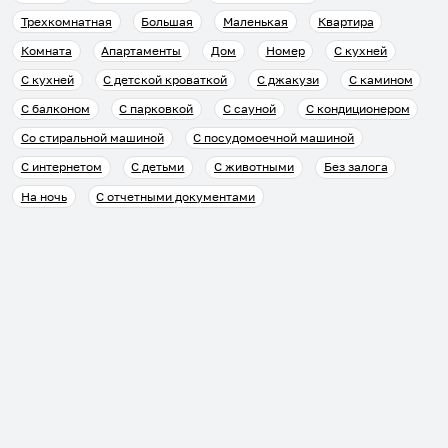
Трехкомнатная
Большая
Маленькая
Квартира
Комната
Апартаменты
Дом
Номер
С кухней
С кухней
С детской кроваткой
С джакузи
С камином
С балконом
С парковкой
С сауной
С кондиционером
Со стиральной машиной
С посудомоечной машиной
С интернетом
С детьми
С животными
Без залога
На ночь
С отчетными документами