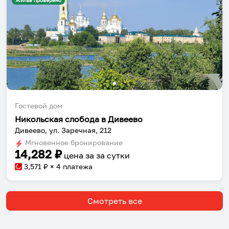
Жильё проверено
Гостевой дом
Собери путешествие без сложностей
Никольская слобода в Дивеево
Дивеево, ул. Заречная, 212
Сохраняй места, повторяй маршруты, находи
Мгновенное бронирование
компанию и бронируй жильё в одном
14,282
₽
цена за
за сутки
приложении.
3,571
₽ × 4 платежа
Смотреть все
Установить приложение