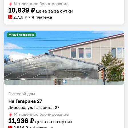
Мгновенное бронирование
changing
changing
10,839
₽
цена за
за сутки
dates.
dates.
2,710
₽ × 4 платежа
Жильё проверено
Гостевой дом
На Гагарина 27
Дивеево, ул. Гагарина, 27
Мгновенное бронирование
11,936
₽
цена за
за сутки
2,984
₽ × 4 платежа