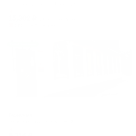
Череповец, проспект Победы, 81
Мгновенное бронирование
15,302
₽
цена за
за сутки
3,826
₽ × 4 платежа
Жильё проверено
Отель
Гармония
Череповец, ул. Вологодская, 35
Мгновенное бронирование
5,714
₽