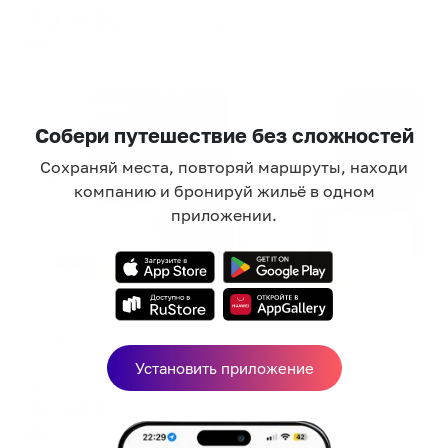
5,431
₽
цена за
за сутки
1,358
₽ × 4 платежа
Жильё проверено
Собери путешествие без сложностей
Сохраняй места, повторяй маршруты, находи
компанию и бронируй жильё в одном
приложении.
Отель
Стриж
Череповец, Вологодская, 35
Установить приложение
Мгновенное бронирование
6,734
₽
цена за
за сутки
1,684
₽ × 4 платежа