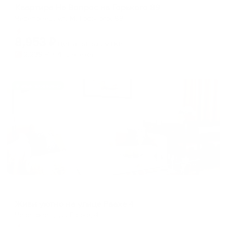
Квартира Не Вопрос на Горького 89
Череповец, ул. М. Горького, 89
Мгновенное бронирование
8,953
₽
цена за
за сутки
2,238
₽ × 4 платежа
Жильё проверено
Апартаменты в разных районах города
Живи уютно на улице Раахе 4
Череповец, ул. Раахе, 4
Мгновенное бронирование