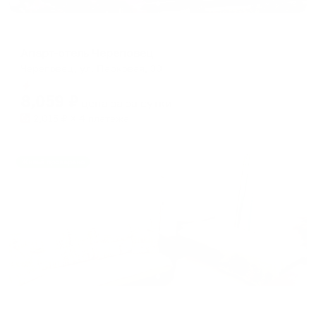
Отель
Апарт-отель Череповец
Череповец, ул. Парковая, 30
Мгновенное бронирование
8,059
₽
цена за
за сутки
2,015
₽ × 4 платежа
Жильё проверено
Апартаменты в разных районах города