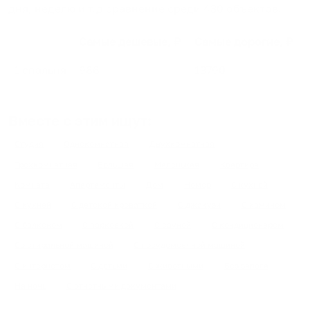
дня, неделю и т.д сравнение среди
430
объектов
.
Самые дешевые, ₽
Самые дорогие, ₽
1 спальня
966
13790
Вместе с этим ищут:
Студия
Однокомнатная
Двухкомнатная
Трехкомнатная
Большая
Маленькая
Квартира
Комната
Апартаменты
Дом
Номер
С кухней
С кухней
С детской кроваткой
С джакузи
С камином
С балконом
С парковкой
С сауной
С кондиционером
Со стиральной машиной
С посудомоечной машиной
С интернетом
С детьми
С животными
Без залога
На ночь
С отчетными документами