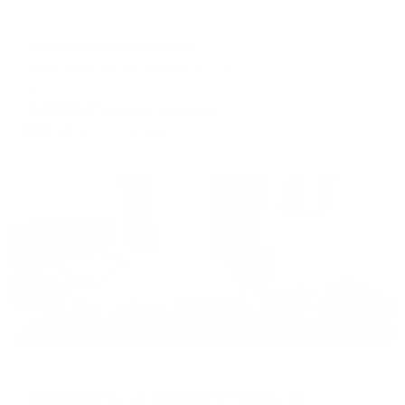
Апарт-отель
NordApart (НордАпарт)
Череповец, ул. Металлургов, 11А
Мгновенное бронирование
8,161
₽
цена за
за сутки
2,040
₽ × 4 платежа
Жильё проверено
Апартаменты в разных районах города
Апартаменты на проспекте Победы 81