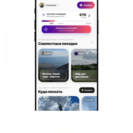
Жильё проверено
Мини-отель
Милютинский
Череповец, ул. Коммунистов, д. 25
Мгновенное бронирование
8,742
₽
цена за
за сутки
2,186
₽ × 4 платежа
Жильё проверено