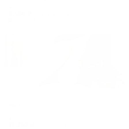
Мгновенное бронирование
8,156
₽
цена за
за сутки
2,039
₽ × 4 платежа
Жильё проверено
Мини-отель
МашБах
Череповец, Комарова ул., 3
Мгновенное бронирование
11,262
₽
цена за
за сутки