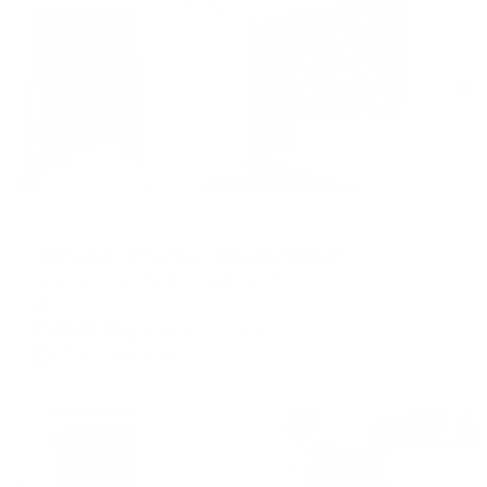
Жильё проверено
Апартаменты в разных районах города
Квартира Не Вопрос на Сталеваров
Череповец, ул. Сталеваров, д 72
Мгновенное бронирование
7,459
₽
цена за
за сутки
1,865
₽ × 4 платежа
Жильё проверено