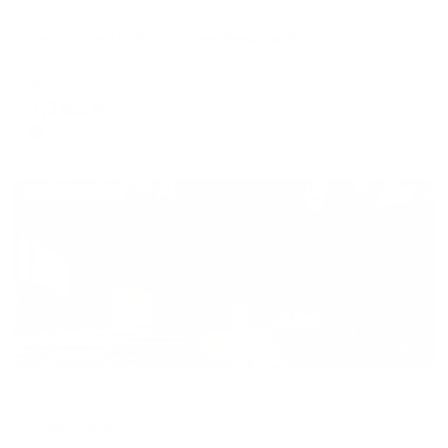
Апартаменты в разных районах города
Квартира Не Вопрос на Ленина 76
Череповец, ул. Ленина, 76
Мгновенное бронирование
7,162
₽
цена за
за сутки
1,791
₽ × 4 платежа
Жильё проверено
Мини-отель
Град Отель
Череповец, ул. Ломоносова 19