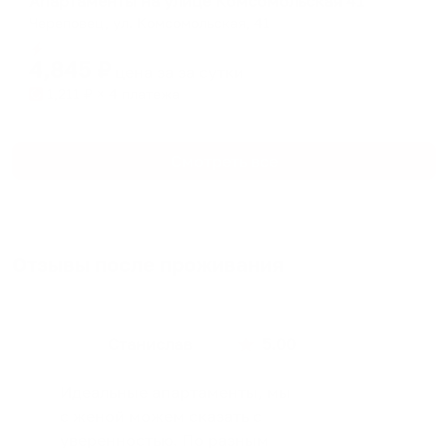
Апартаменты на улице Комсомольская 41
Череповец, ул. Комсомольская, 41
Мгновенное бронирование
4,845
₽
цена за
за сутки
1,211
₽ × 4 платежа
Смотреть все
Отзывы после проживания
Станислав
5.00
Идеальные апартаменты, мы
с женой можем сказать с
уверенностью. По разным