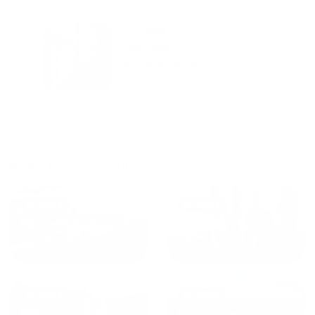
городам катаемся, и не
только в России. Сервис на
Уютная
отличном уровне. Хозяин
частная
апартаментов доброй души
студия Salut!
человек, всегда можно
г Санкт-
Петербург
договориться, подскажет
что как и почему.
Рекомендуем на 100% и вам,
и друзьям и сами будем
приезжать еще...
Куда поехать еще
от
1700
₽
от
1940
₽
Санкт-Петербург
Москва
от
1490
₽
от
1270
₽
Казань
Кисловодск