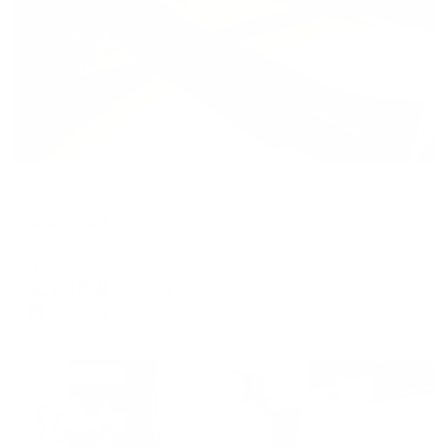
Хостел
Вернисаж
Череповец, Вологодская область, г. Череповец, ул. Верещагина, д.52
Мгновенное бронирование
2,205
₽
цена за
за сутки
551
₽ × 4 платежа
Жильё проверено