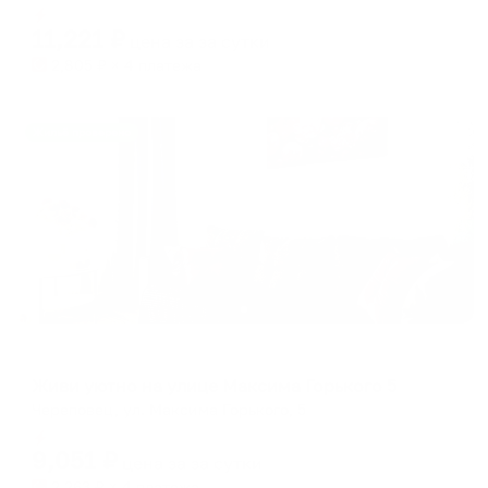
Мгновенное бронирование
changing
changing
11,221
₽
цена за
за сутки
dates.
dates.
2,805
₽ × 4 платежа
Жильё проверено
Апартаменты в разных районах города
Живи уютно на улице Максима Горького 5
Череповец, ул. Максима Горького, 5
Мгновенное бронирование
9,051
₽
цена за
за сутки
2,263
₽ × 4 платежа