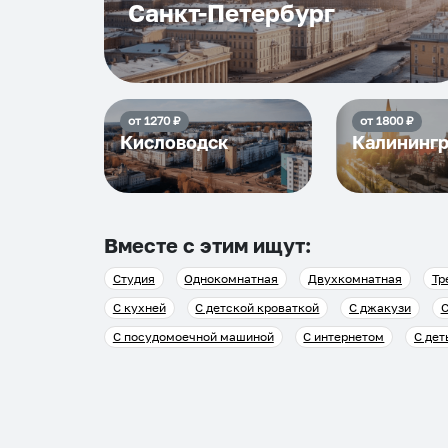
Санкт-Петербург
от
1270
₽
от
1800
₽
Кисловодск
Калининг
Вместе с этим ищут:
Студия
Однокомнатная
Двухкомнатная
Тр
С кухней
С детской кроваткой
С джакузи
С
С посудомоечной машиной
С интернетом
С дет