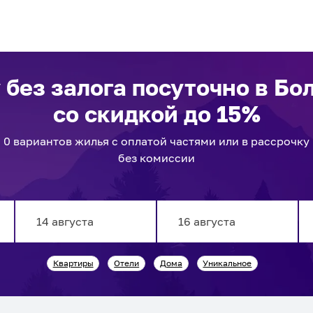
 без залога посуточно
в Бо
со скидкой до 15%
0
вариантов
жилья с оплатой частями или в рассрочку
без комиссии
Navigate
Navigate
Квартиры
Отели
Дома
Уникальное
forward
backward
to
to
interact
interact