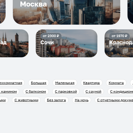
Москва
от
2300
₽
от
1970
₽
рад
Сочи
Краснод
ехкомнатная
Большая
Маленькая
Квартира
Комната
 камином
С балконом
С парковкой
С сауной
С кондицион
ьми
С животными
Без залога
На ночь
С отчетными докум