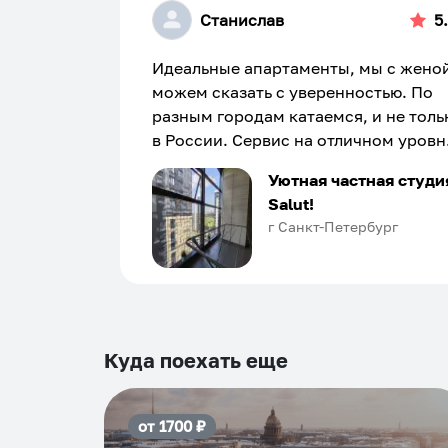
Станислав
5
Идеальные апартаменты, мы с жено
можем сказать с уверенностью. По
разным городам катаемся, и не толь
в России. Сервис на отличном уровн
Хозяин апартаментов доброй души
Уютная частная студи
человек, всегда можно договориться
Salut!
подскажет что как и почему.
г Санкт-Петербург
Рекомендуем на 100% и вам, и друз
и сами будем приезжать еще...
Куда поехать еще
от
1700
₽