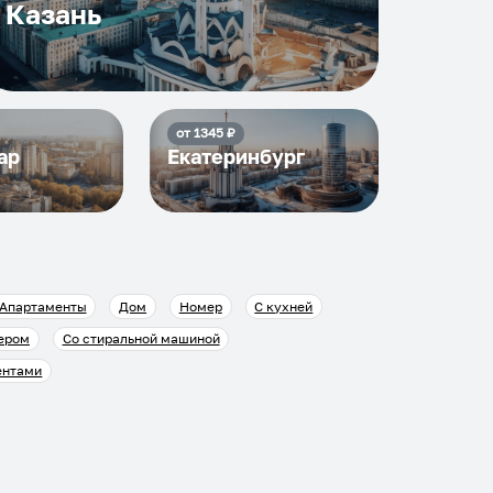
Казань
от
1345
₽
ар
Екатеринбург
Апартаменты
Дом
Номер
С кухней
ером
Со стиральной машиной
ентами