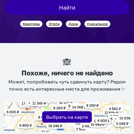
interact
interact
Найти
with
with
the
the
Квартиры
Отели
Дома
Уникальное
calendar
calendar
and
and
select
select
a
a
date.
date.
🙈
Press
Press
the
the
Похоже, ничего не найдено
question
question
Может, попробовать чуть сдвинуть карту? Рядом
mark
mark
точно есть интересные места для проживания ✨
key
key
to
to
get
get
the
the
Выбрать на карте
keyboard
keyboard
shortcuts
shortcuts
for
for