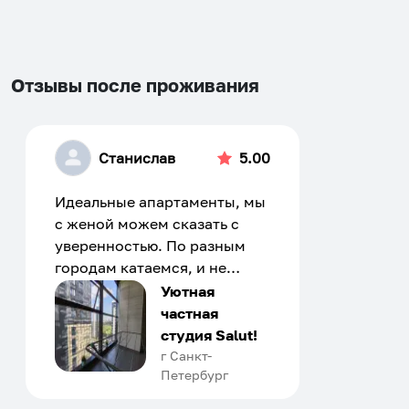
changing
changing
dates.
dates.
Отзывы после проживания
Станислав
5.00
Идеальные апартаменты, мы
с женой можем сказать с
уверенностью. По разным
городам катаемся, и не
только в России. Сервис на
Уютная
отличном уровне. Хозяин
частная
апартаментов доброй души
студия Salut!
человек, всегда можно
г Санкт-
Петербург
договориться, подскажет
что как и почему.