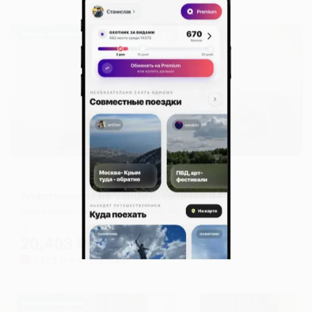
Жильё проверено
Апартаменты в разных районах города
Апартаменты на улице Шевченко 44
Благовещенск, ул. Шевченко, 44
Мгновенное бронирование
20,403
₽
цена за
за сутки
5,101
₽ × 4 платежа
Жильё проверено