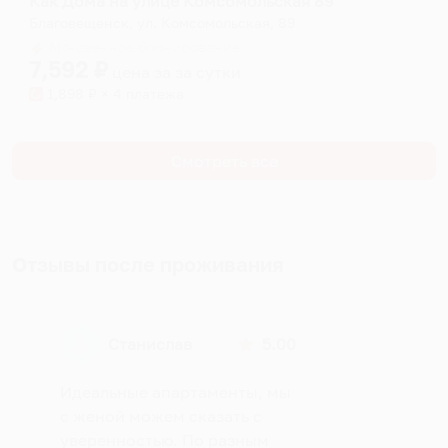
Как Дома на улице Комсомольская 89
Благовещенск, ул. Комсомольская, 89
Мгновенное бронирование
7,592
₽
цена за
за сутки
1,898
₽ × 4 платежа
Смотреть все
Отзывы после проживания
Станислав
5.00
Идеальные апартаменты, мы
с женой можем сказать с
уверенностью. По разным