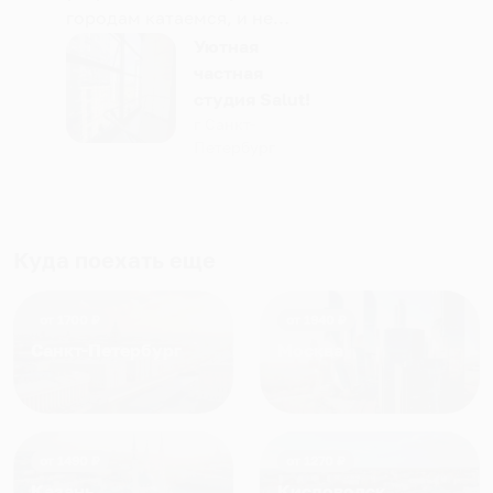
городам катаемся, и не
только в России. Сервис на
Уютная
отличном уровне. Хозяин
частная
апартаментов доброй души
студия Salut!
человек, всегда можно
г Санкт-
Петербург
договориться, подскажет
что как и почему.
Рекомендуем на 100% и вам,
и друзьям и сами будем
приезжать еще...
Куда поехать еще
от
1700
₽
от
1940
₽
Санкт-Петербург
Москва
от
1490
₽
от
1270
₽
Казань
Кисловодск