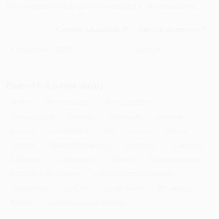
дня, неделю и т.д сравнение среди
340
объектов
.
Самые дешевые, ₽
Самые дорогие, ₽
1 спальня
2152
18628
Вместе с этим ищут:
Студия
Однокомнатная
Двухкомнатная
Трехкомнатная
Большая
Маленькая
Квартира
Комната
Апартаменты
Дом
Номер
С кухней
С кухней
С детской кроваткой
С джакузи
С камином
С балконом
С парковкой
С сауной
С кондиционером
Со стиральной машиной
С посудомоечной машиной
С интернетом
С детьми
С животными
Без залога
На ночь
С отчетными документами