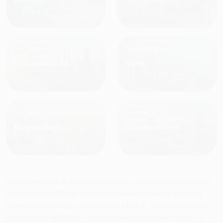
от
1800
₽
от
2300
₽
Калининград
Сочи
от
1970
₽
от
1345
₽
Краснодар
Екатеринбург
Апартаменты в Благовещенске
сдаются по средней
стоимости
5380
₽ за сутки, минимальная цена на
аренду квартиры посуточно
2152
₽, максимальная
стоимость
18628
₽, снять можно на ночь, сутки, 3