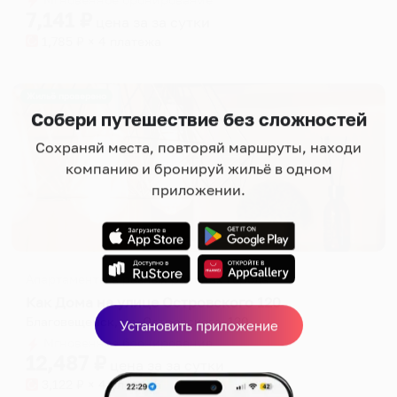
7,141
₽
цена за
за сутки
1,785
₽ × 4 платежа
Жильё проверено
Собери путешествие без сложностей
Сохраняй места, повторяй маршруты, находи
компанию и бронируй жильё в одном
приложении.
Апартаменты в разных районах города
Как Дома на улице Островского 120
Благовещенск, ул. Островского, 120
Установить приложение
Мгновенное бронирование
12,487
₽
цена за
за сутки
3,122
₽ × 4 платежа