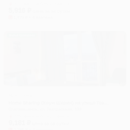
Мгновенное бронирование
changing
changing
5,916
₽
цена за
за сутки
dates.
dates.
1,479
₽ × 4 платежа
Жильё проверено
Мини-отель
Home Sharing (Хоум Шерин) на улице Театральная
Благовещенск, ул. Театральная, 199
Мгновенное бронирование
9,181
₽
цена за
за сутки
2,295
₽ × 4 платежа