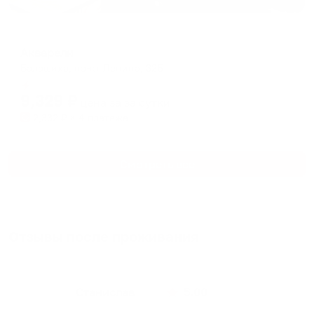
Мини-отель
Акварели
Балашиха, пр-кт Ленина, 32Б
Мгновенное бронирование
9,329
₽
цена за
за сутки
2,332
₽ × 4 платежа
Смотреть все
Отзывы после проживания
Станислав
5.00