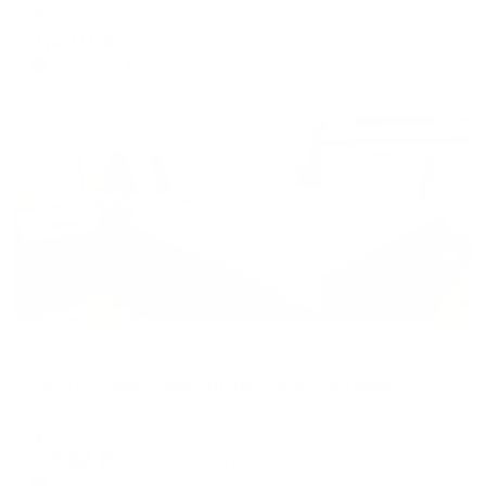
dates.
Мгновенное бронирование
dates.
7,278
₽
цена за
за сутки
1,820
₽ × 4 платежа
Жильё проверено
Апартаменты в разных районах города
Сеть гостевых квартир на улице Евстафьева 1/9
Балашиха, ул. Евстафьева, 1/9
Мгновенное бронирование
7,122
₽
цена за
за сутки
1,781
₽ × 4 платежа