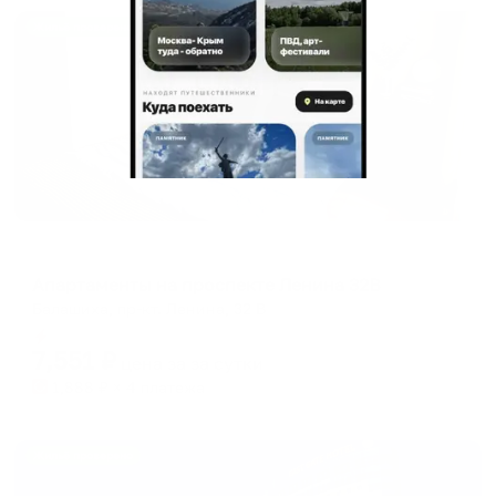
Жильё проверено
Апартаменты в разных районах города
Апартаменты на проспекте Ленина 32В
Балашиха, пр-кт. Ленина, 32 В
Мгновенное бронирование
7,551
₽
цена за
за сутки
1,888
₽ × 4 платежа
Жильё проверено