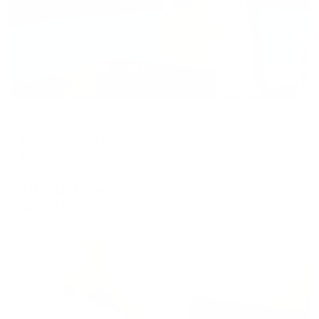
Отель
Ист Гейт (East Gate)
Балашиха, пр-т Ленина, 25
Мгновенное бронирование
10,712
₽
цена за
за сутки
2,678
₽ × 4 платежа
Жильё проверено