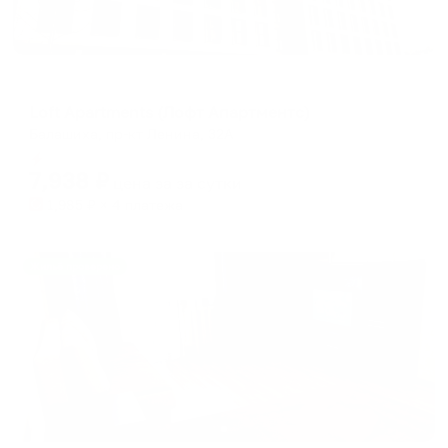
Апартаменты в разных районах города
Loft Apartments (Лофт Апартментс)
Балашиха, пр-кт Ленина, 32А
Мгновенное бронирование
7,938
₽
цена за
за сутки
1,985
₽ × 4 платежа
Жильё проверено