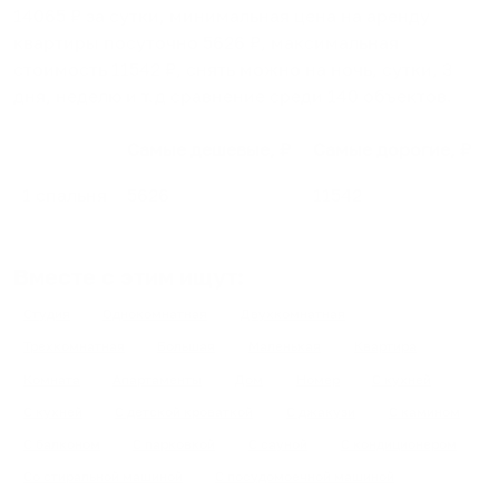
14065
₽ за сутки, минимальная цена на аренду
квартиры посуточно
5626
₽, максимальная
стоимость
11542
₽, снять можно на ночь, сутки, 3
дня, неделю и т.д сравнение среди
140
объектов
.
Самые дешевые, ₽
Самые дорогие, ₽
1 спальня
5626
11542
Вместе с этим ищут:
Студия
Однокомнатная
Двухкомнатная
Трехкомнатная
Большая
Маленькая
Квартира
Комната
Апартаменты
Дом
Номер
С кухней
С кухней
С детской кроваткой
С джакузи
С камином
С балконом
С парковкой
С сауной
С кондиционером
Со стиральной машиной
С посудомоечной машиной