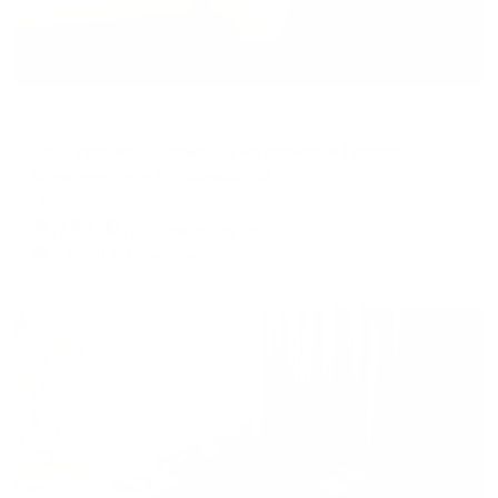
Апартаменты в разных районах города
Сеть гостевых квартир на проезде Первомайский 1
Балашиха, пр-д Первомайский, 1
Мгновенное бронирование
8,781
₽
цена за
за сутки
2,195
₽ × 4 платежа
Жильё проверено