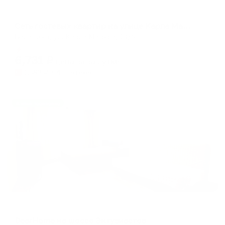
Апартаменты в разных районах города
Сеть гостевых квартир на улице Карла Маркса 10/6
Балашиха, ул. Карла Маркса, 10/6
Мгновенное бронирование
6,731
₽
цена за
за сутки
1,683
₽ × 4 платежа
Жильё проверено
Апартаменты в разных районах города
DearHome на шоссе Энтузиастов