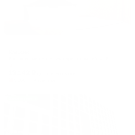
Гостевой дом
Классик
Балашиха, мкр.Никольско-Архангельский, ул.Белковская, 2В
Мгновенное бронирование
13,142
₽
цена за
за сутки
3,286
₽ × 4 платежа
Жильё проверено