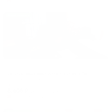
Жильё проверено
Апартаменты в разных районах города
Сеть гостевых квартир на проспекте Ленина 31
Балашиха, пр-кт Ленина, 31
Мгновенное бронирование
6,406
₽
цена за
за сутки
1,602
₽ × 4 платежа