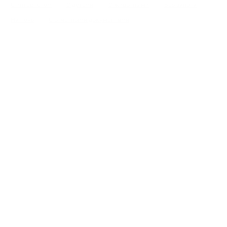
С интернетом
С детьми
С животными
Без залога
На ночь
С отчетными документами