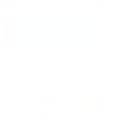
Жильё проверено
Апартаменты в разных районах города
Сеть гостевых квартир на улице Флерова 3/2
Балашиха, ул. Флерова, 3/2
Мгновенное бронирование
8,232
₽
цена за
за сутки
2,058
₽ × 4 платежа
Жильё проверено