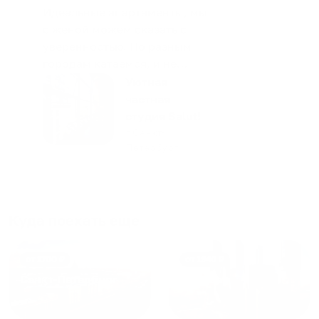
Идеальные апартаменты, мы
с женой можем сказать с
уверенностью. По разным
городам катаемся, и не
только в России. Сервис на
Уютная
отличном уровне. Хозяин
частная
апартаментов доброй души
студия Salut!
человек, всегда можно
г Санкт-
Петербург
договориться, подскажет
что как и почему.
Рекомендуем на 100% и вам,
и друзьям и сами будем
приезжать еще...
Куда поехать еще
от
1700
₽
от
1940
₽
Санкт-Петербург
Москва