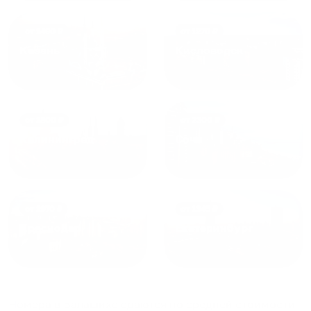
от
1490
₽
от
1270
₽
Казань
Кисловодск
от
1800
₽
от
2300
₽
Калининград
Сочи
от
1970
₽
от
1345
₽
Краснодар
Екатеринбург
Номера в Балашихе
сдаются по средней стоимости