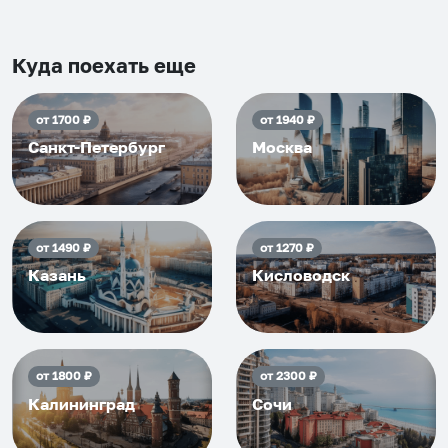
Рекомендуем на 100% и вам,
и друзьям и сами будем
приезжать еще...
Куда поехать еще
от
1700
₽
от
1940
₽
Санкт-Петербург
Москва
от
1490
₽
от
1270
₽
Казань
Кисловодск
от
1800
₽
от
2300
₽
Калининград
Сочи