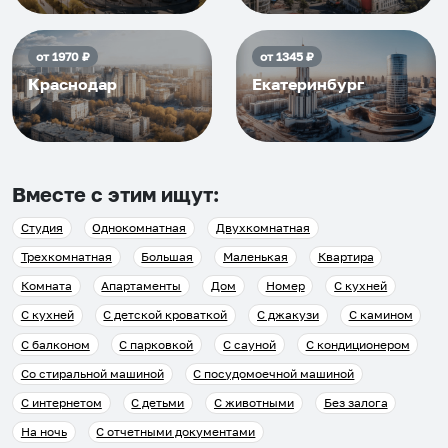
от
1970
₽
от
1345
₽
Краснодар
Екатеринбург
Вместе с этим ищут:
Студия
Однокомнатная
Двухкомнатная
Трехкомнатная
Большая
Маленькая
Квартира
Комната
Апартаменты
Дом
Номер
С кухней
С кухней
С детской кроваткой
С джакузи
С камином
С балконом
С парковкой
С сауной
С кондиционером
Со стиральной машиной
С посудомоечной машиной
С интернетом
С детьми
С животными
Без залога
На ночь
С отчетными документами