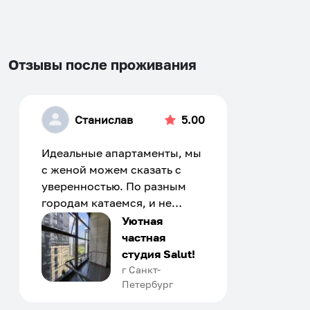
shortcuts
shortcuts
for
for
changing
changing
dates.
dates.
Отзывы после проживания
Станислав
5.00
Идеальные апартаменты, мы
с женой можем сказать с
уверенностью. По разным
городам катаемся, и не
только в России. Сервис на
Уютная
отличном уровне. Хозяин
частная
апартаментов доброй души
студия Salut!
человек, всегда можно
г Санкт-
Петербург
договориться, подскажет
что как и почему.