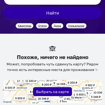
to
to
interact
interact
Найти
with
with
the
the
Квартиры
Отели
Дома
Уникальное
calendar
calendar
and
and
select
select
a
a
🙈
date.
date.
Press
Press
Похоже, ничего не найдено
the
the
Может, попробовать чуть сдвинуть карту? Рядом
question
question
точно есть интересные места для проживания ✨
mark
mark
key
key
to
to
get
get
Выбрать на карте
the
the
keyboard
keyboard