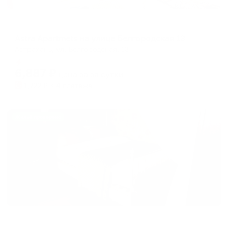
Апартаменты в разных районах города
Astra Apartmets на улице Белгородская 13
Астрахань, ул. Белгородская, 13
Мгновенное бронирование
6,887
₽
цена за
за сутки
1,722
₽ × 4 платежа
Жильё проверено
Апартаменты в разных районах города