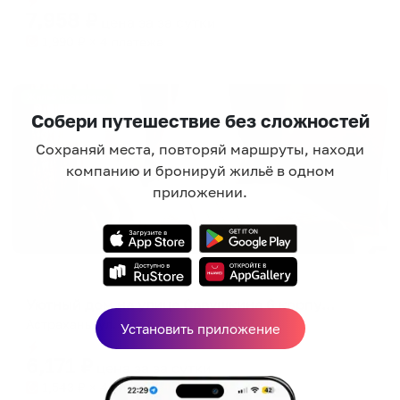
7,958
₽
цена за
за сутки
1,990
₽ × 4 платежа
Жильё проверено
Собери путешествие без сложностей
Сохраняй места, повторяй маршруты, находи
компанию и бронируй жильё в одном
приложении.
Апартаменты в разных районах города
Уютный дом на улице Савушкина 6 корпус 7
Астрахань, ул. Савушкина, 6, корп. 7
Установить приложение
Мгновенное бронирование
6,171
₽
цена за
за сутки
1,543
₽ × 4 платежа