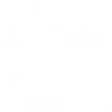
Жильё проверено
Меблированные комнаты
Апарт-отель Астрахань
Астрахань, ул. Вокзальная, д. 42
Мгновенное бронирование
5,511
₽
цена за
за сутки
1,378
₽ × 4 платежа
Жильё проверено