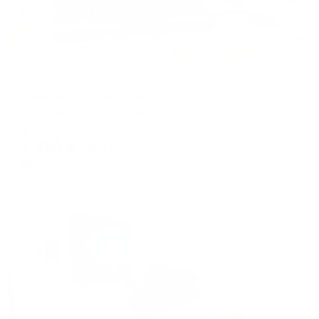
Апартаменты в разных районах города
Green FOX на Латышева 3Е/1
Астрахань, ул. Латышева, 3Е, корп. 1
Мгновенное бронирование
7,881
₽
цена за
за сутки
1,970
₽ × 4 платежа
Жильё проверено