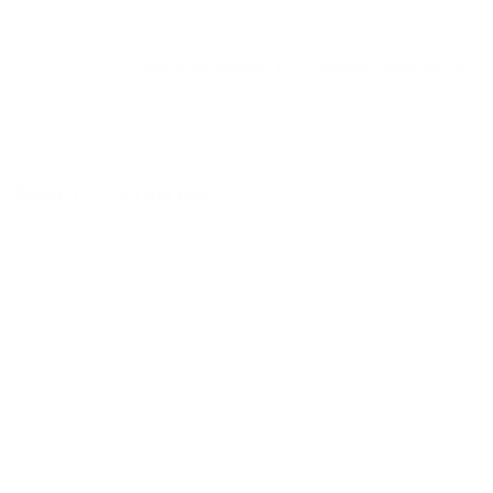
дня, неделю и т.д сравнение среди
580
объектов
.
Самые дешевые, ₽
Самые дорогие, ₽
1 спальня
2100
15412
Вместе с этим ищут:
Студия
Однокомнатная
Двухкомнатная
Трехкомнатная
Большая
Маленькая
Квартира
Комната
Апартаменты
Дом
Номер
С кухней
С кухней
С детской кроваткой
С джакузи
С камином
С балконом
С парковкой
С сауной
С кондиционером
Со стиральной машиной
С посудомоечной машиной
С интернетом
С детьми
С животными
Без залога
На ночь
С отчетными документами