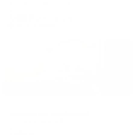
Астрахань, ул. Савушкина, 46
Мгновенное бронирование
7,428
₽
цена за
за сутки
1,857
₽ × 4 платежа
Жильё проверено
Апартаменты в разных районах города
Апартаменты на улице Ботвина 8
Астрахань, ул. Ботвина, 8
Мгновенное бронирование
6,376
₽