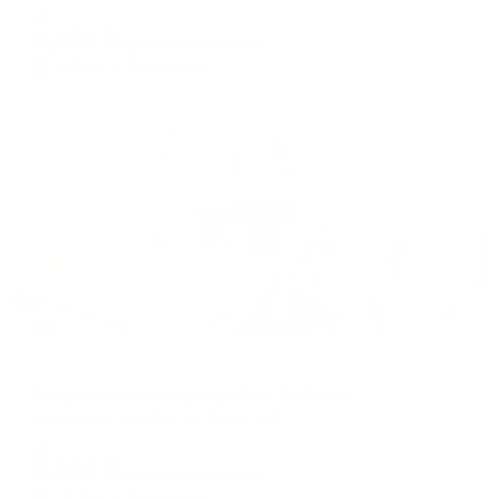
Мгновенное бронирование
changing
changing
9,181
₽
цена за
за сутки
dates.
dates.
2,295
₽ × 4 платежа
Жильё проверено
Апартаменты в разных районах города
Апартаменты на улице Сун Ят-Сена
Астрахань, ул. Сун Ят-Сена, 66А
Мгновенное бронирование
5,212
₽
цена за
за сутки
1,303
₽ × 4 платежа