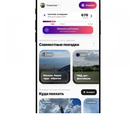
Жильё проверено
Мини-отель
Ашхабад
Астрахань, ул. 1-ая Перевозная, д. 100Б, 3 этаже
Мгновенное бронирование
5,969
₽
цена за
за сутки
1,492
₽ × 4 платежа
Жильё проверено