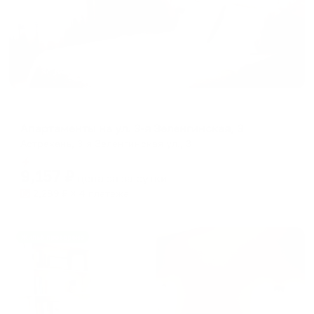
Апартаменты в разных районах города
Апартаменты на ул. 3-я Зеленгинская, 3
Астрахань, 3-я Зеленгинская ул., 3
Мгновенное бронирование
9,157
₽
цена за
за сутки
2,289
₽ × 4 платежа
Жильё проверено