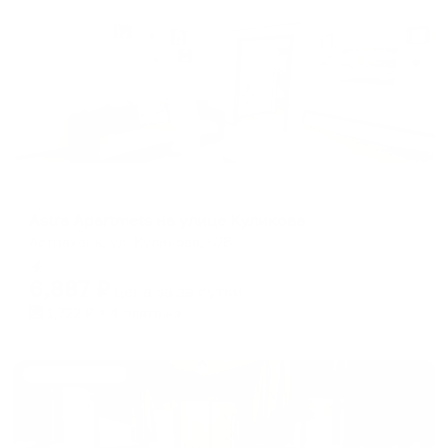
Апартаменты в разных районах города
Astra Apartmets на улице Куликова
Астрахань, ул. Куликова, 67В
Мгновенное бронирование
6,887
₽
цена за
за сутки
1,722
₽ × 4 платежа
Жильё проверено