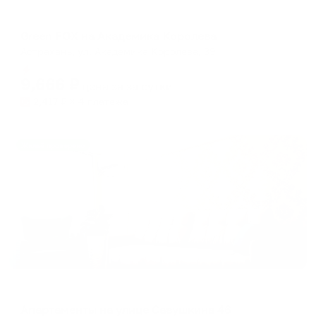
Апартаменты в разных районах города
Green FOX на Академика Королева
Астрахань, ул. Академика Королева, 39
Мгновенное бронирование
9,666
₽
цена за
за сутки
2,417
₽ × 4 платежа
Жильё проверено
Апартаменты в разных районах города
Апартаменты на улице Савушкина 46