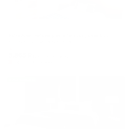
Апартаменты в разных районах города
Astra Apartmets на улице Белгородская 9 корпус 1
Астрахань, ул. Белгородская, 9к1
Мгновенное бронирование
5,865
₽
цена за
за сутки
1,466
₽ × 4 платежа
Жильё проверено