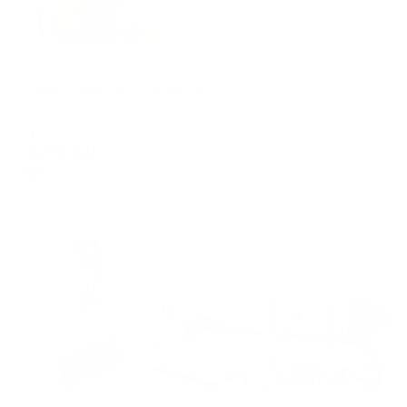
Апартаменты в разных районах города
Квартира в ЖК Наследие
Астрахань, Набережная Приволжского затона 45
Мгновенное бронирование
8,161
₽
цена за
за сутки
2,040
₽ × 4 платежа
Жильё проверено