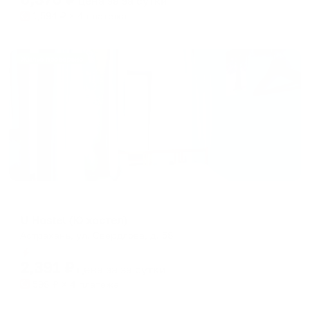
цена за
за сутки
1,594
₽ × 4 платежа
Жильё проверено
Хостел
U Hostel (Ю хостел)
Астрахань, ул. Свердлова, д. 58
Мгновенное бронирование
2,391
₽
цена за
за сутки
598
₽ × 4 платежа