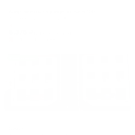
Апартаменты в разных районах города
Апартаменты на улице Ботвина 10Б
Астрахань, ул. Ботвина, 10Б
Мгновенное бронирование
6,376
₽
цена за
за сутки
1,594
₽ × 4 платежа
Жильё проверено
Отель
Орион
Астрахань, ул. Зеленая, д. 47