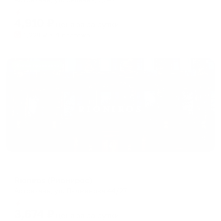
Мгновенное бронирование
4,910
₽
цена за
за сутки
1,228
₽ × 4 платежа
Жильё проверено
Отель
Rioniros (Рионирос)
Астрахань, ул. Лычманова 44/27
Мгновенное бронирование
3,674
₽
цена за
за сутки