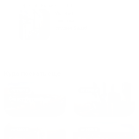
городам катаемся, и не
только в России. Сервис на
Уютная
отличном уровне. Хозяин
частная
апартаментов доброй души
студия Salut!
человек, всегда можно
г Санкт-
Петербург
договориться, подскажет
что как и почему.
Рекомендуем на 100% и вам,
и друзьям и сами будем
приезжать еще...
Куда поехать еще
от
1700
₽
от
1940
₽
Санкт-Петербург
Москва
от
1490
₽
от
1270
₽
Казань
Кисловодск