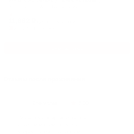
Космос Астрахань (Cosmos Astrakhan)
Астрахань, ул. Анри Барбюса, 29
Мгновенное бронирование
11,882
₽
цена за
за сутки
2,971
₽ × 4 платежа
Смотреть все
Отзывы после проживания
Станислав
5.00
Идеальные апартаменты, мы
с женой можем сказать с
уверенностью. По разным