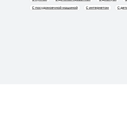
С посудомоечной машиной
С интернетом
С дет