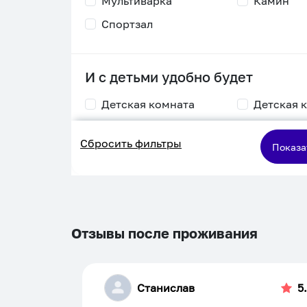
Мультиварка
Камин
Спортзал
И с детьми удобно будет
Детская комната
Детская 
Столик для
Двухъяру
Сбросить фильтры
кормления
кровать
Показа
Пеленальный стол
Игровая приставка
Отзывы после проживания
Станислав
5