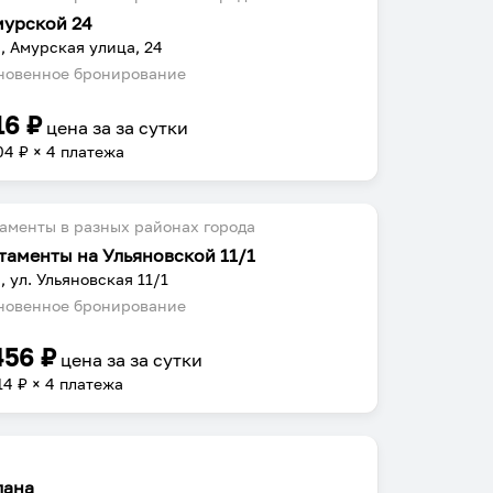
мурской 24
, Амурская улица, 24
овенное бронирование
16
₽
цена за
за сутки
04
₽ × 4 платежа
аменты в разных районах города
таменты на Ульяновской 11/1
, ул. Ульяновская 11/1
овенное бронирование
456
₽
цена за
за сутки
14
₽ × 4 платежа
лана