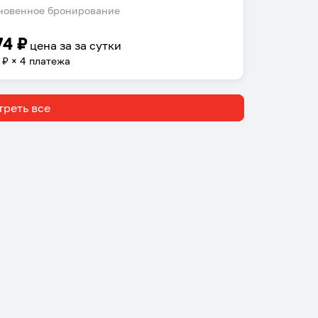
овенное бронирование
74
₽
цена за
за сутки
₽ × 4 платежа
реть все