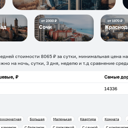
от
2300
₽
от
1970
₽
рад
Сочи
Краснод
редней стоимости
8065
₽ за сутки, минимальная цена н
ожно на ночь, сутки, 3 дня, неделю и т.д сравнение сре
евые, ₽
Самые дор
14336
ехкомнатная
Большая
Маленькая
Квартира
Комната
 камином
С балконом
С парковкой
С сауной
С кондицион