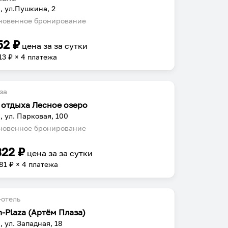
, ул.Пушкина, 2
овенное бронирование
52
₽
цена за
за сутки
13
₽ × 4 платежа
за
 отдыха Лесное озеро
, ул. Парковая, 100
овенное бронирование
322
₽
цена за
за сутки
81
₽ × 4 платежа
отель
m-Plaza (Артём Плаза)
, ул. Западная, 18