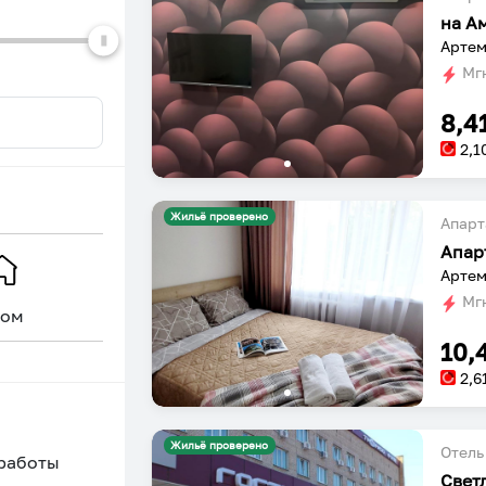
на А
Артем
Мгн
8,4
2,1
Жильё проверено
Апарт
Апар
Артем
Мгн
ом
Уникальное
10,
2,6
Жильё проверено
Отель
 работы
Свет