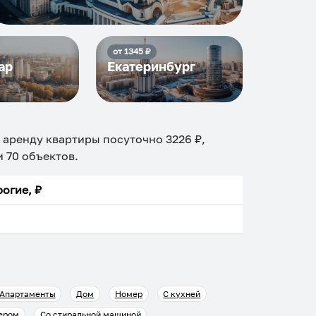
от
1345
₽
ар
Екатеринбург
а аренду квартиры посуточно
3226
₽,
ди
70
объектов
.
огие, ₽
Апартаменты
Дом
Номер
С кухней
ером
Со стиральной машиной