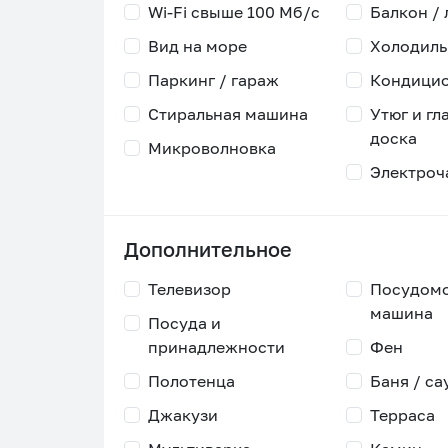
Wi-Fi свыше 100 Мб/с
Балкон /
Вид на море
Холодиль
Паркинг / гараж
Кондици
Стиральная машина
Утюг и гл
доска
Микроволновка
Электроч
Дополнительное
Телевизор
Посудом
машина
Посуда и
принадлежности
Фен
Полотенца
Баня / са
Джакузи
Терраса