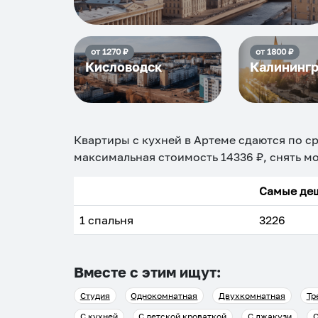
от
1270
₽
от
1800
₽
Кисловодск
Калининг
Квартиры с кухней в Артеме
сдаются по с
максимальная стоимость
14336
₽, снять м
Самые деш
1 спальня
3226
Вместе с этим ищут:
Студия
Однокомнатная
Двухкомнатная
Тр
С кухней
С детской кроваткой
С джакузи
С