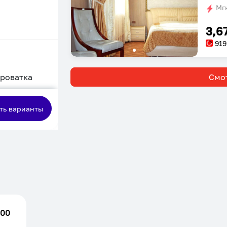
Мгн
3,6
919
кроватка
Смот
сная
ть варианты
.00