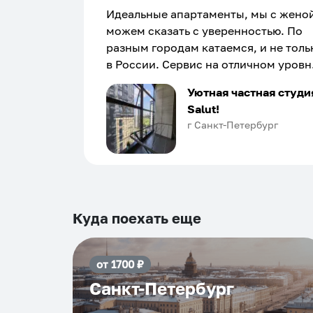
Идеальные апартаменты, мы с жено
можем сказать с уверенностью. По
разным городам катаемся, и не толь
в России. Сервис на отличном уровн
Хозяин апартаментов доброй души
Уютная частная студи
человек, всегда можно договориться
Salut!
подскажет что как и почему.
г Санкт-Петербург
Рекомендуем на 100% и вам, и друз
и сами будем приезжать еще...
Куда поехать еще
от
1700
₽
Санкт-Петербург