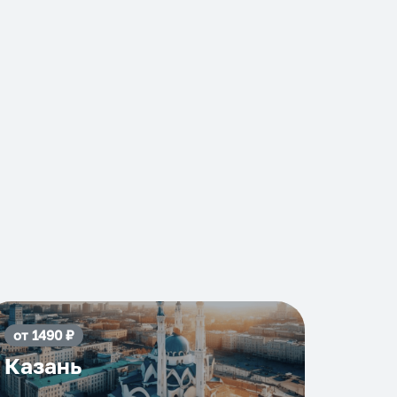
от
1490
₽
Казань