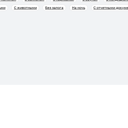
ьми
С животными
Без залога
На ночь
С отчетными докум