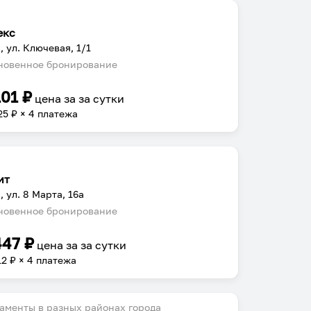
екс
, ул. Ключевая, 1/1
овенное бронирование
101
₽
цена за
за сутки
25
₽ × 4 платежа
ит
, ул. 8 Марта, 16а
овенное бронирование
447
₽
цена за
за сутки
12
₽ × 4 платежа
аменты в разных районах города