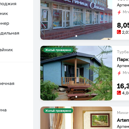
 лоджия
Артем
Мгн
ник
онер
8,0
2,0
адильная
айник
Жильё проверено
Турба
Парк
Артем
Мгн
оечная
16,
4,0
уна
Жильё проверено
Мини-
Arte
Артем