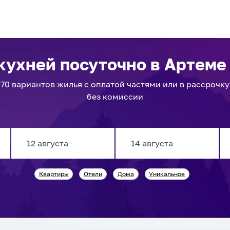
 кухней посуточно
в Артеме
70
вариантов
жилья с оплатой частями или в рассрочку
без комиссии
Navigate
Navigate
Квартиры
Отели
Дома
Уникальное
forward
backward
to
to
interact
interact
with
with
the
the