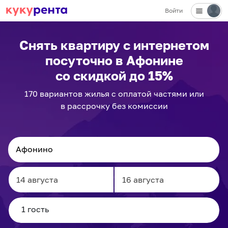
Войти
✕
Снять квартиру с интернетом
посуточно
в Афонине
со скидкой до 15%
170
вариантов
жилья с оплатой частями или
в рассрочку без комиссии
Navigate
Navigate
forward
backward
to
to