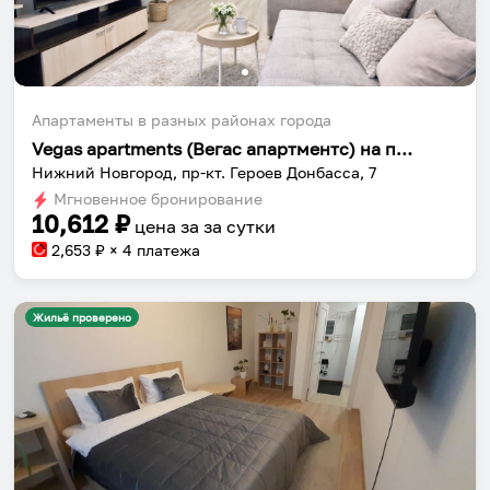
Апартаменты в разных районах города
Vegas apartments (Вегас апартментс) на проспекте Героев Донбасса 7
Нижний Новгород, пр-кт. Героев Донбасса, 7
Мгновенное бронирование
10,612
₽
цена за
за сутки
2,653
₽ × 4 платежа
Жильё проверено