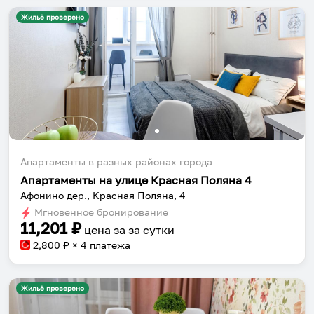
Жильё проверено
Собери путешествие без сложностей
Сохраняй места, повторяй маршруты, находи
компанию и бронируй жильё в одном
приложении.
Апартаменты в разных районах города
Апартаменты на улице Красная Поляна 4
Афонино дер., Красная Поляна, 4
Установить приложение
Мгновенное бронирование
11,201
₽
цена за
за сутки
2,800
₽ × 4 платежа
Жильё проверено