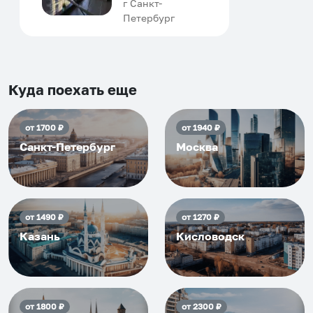
человек, всегда можно
г Санкт-
Петербург
договориться, подскажет
что как и почему.
Рекомендуем на 100% и вам,
и друзьям и сами будем
приезжать еще...
Куда поехать еще
от
1700
₽
от
1940
₽
Санкт-Петербург
Москва
от
1490
₽
от
1270
₽
Казань
Кисловодск
от
1800
₽
от
2300
₽