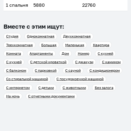
1 спальня
5880
22760
Вместе с этим ищут:
Студия
Однокомнатная
Двухкомнатная
Трехкомнатная
Большая
Маленькая
Квартира
Комната
Апартаменты
Дом
Номер
С кухней
С кухней
С детской кроваткой
С джакузи
С камином
С балконом
С парковкой
С сауной
С кондиционером
Со стиральной машиной
С посудомоечной машиной
С интернетом
С детьми
С животными
Без залога
На ночь
С отчетными документами