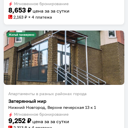
Мгновенное бронирование
changing
changing
8,653
₽
цена за
за сутки
dates.
dates.
2,163
₽ × 4 платежа
Жильё проверено
Апартаменты в разных районах города
Затерянный мир
Нижний Новгород, Верхне печерская 13 к 1
Мгновенное бронирование
9,252
₽
цена за
за сутки
2,313
₽ × 4 платежа