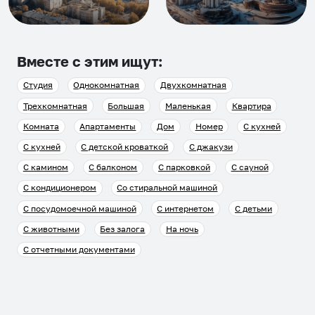
Вместе с этим ищут:
Студия
Однокомнатная
Двухкомнатная
Трехкомнатная
Большая
Маленькая
Квартира
Комната
Апартаменты
Дом
Номер
С кухней
С кухней
С детской кроваткой
С джакузи
С камином
С балконом
С парковкой
С сауной
С кондиционером
Со стиральной машиной
С посудомоечной машиной
С интернетом
С детьми
С животными
Без залога
На ночь
С отчетными документами