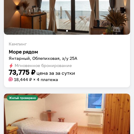
Кемпинг
Море рядом
Янтарный, Облепиховая, з/у 25А
Мгновенное бронирование
73,775
₽
цена за
за сутки
18,444
₽ × 4 платежа
Жильё проверено