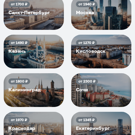
от
1700
₽
от
1940
₽
Санкт-Петербург
Москва
от
1490
₽
от
1270
₽
Казань
Кисловодск
от
1800
₽
от
2300
₽
Калининград
Сочи
от
1970
₽
от
1345
₽
Краснодар
Екатеринбург