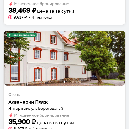
Мгновенное бронирование
changing
changing
38,469
₽
цена за
за сутки
dates.
dates.
9,617
₽ × 4 платежа
Жильё проверено
Отель
Аквамарин Пляж
Янтарный, ул. Береговая, 3
Мгновенное бронирование
35,900
₽
цена за
за сутки
8,975
₽ × 4 платежа