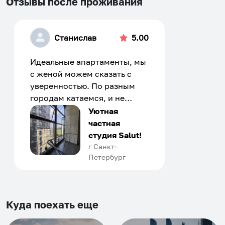
Отзывы после проживания
Станислав
5.00
Идеальные апартаменты, мы
с женой можем сказать с
уверенностью. По разным
городам катаемся, и не
только в России. Сервис на
Уютная
отличном уровне. Хозяин
частная
апартаментов доброй души
студия Salut!
человек, всегда можно
г Санкт-
Петербург
договориться, подскажет
что как и почему.
Рекомендуем на 100% и вам,
и друзьям и сами будем
Куда поехать еще
приезжать еще...