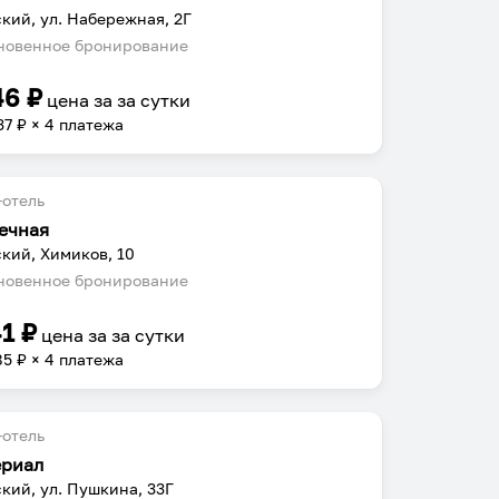
кий, ул. Набережная, 2Г
овенное бронирование
46
₽
цена за
за сутки
37
₽ × 4 платежа
отель
ечная
кий, Химиков, 10
овенное бронирование
41
₽
цена за
за сутки
85
₽ × 4 платежа
отель
риал
кий, ул. Пушкина, 33Г