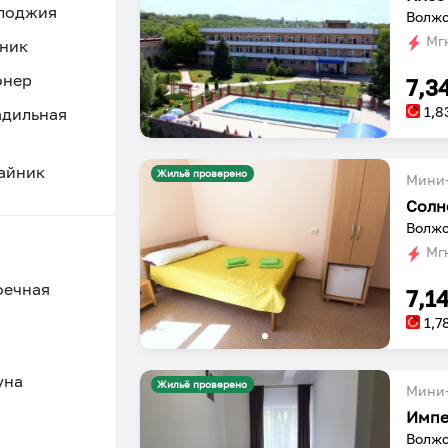
 лоджия
Волжс
Мгн
ник
онер
7,3
1,8
адильная
айник
Жильё проверено
Мини-
Солн
Волжс
Мгн
оечная
7,1
1,7
уна
Жильё проверено
Мини-
Импе
Волжс