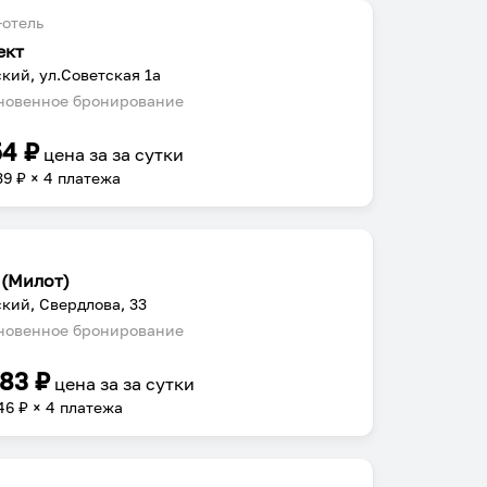
отель
ект
кий, ул.Советская 1а
овенное бронирование
54
₽
цена за
за сутки
39
₽ × 4 платежа
 (Милот)
кий, Свердлова, 33
овенное бронирование
783
₽
цена за
за сутки
46
₽ × 4 платежа