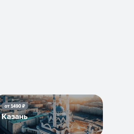
от
1490
₽
Казань