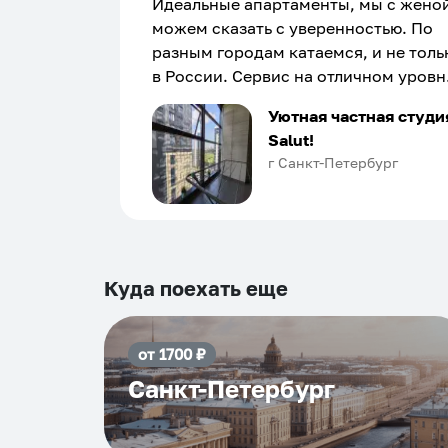
Идеальные апартаменты, мы с жено
можем сказать с уверенностью. По
разным городам катаемся, и не толь
в России. Сервис на отличном уровн
Хозяин апартаментов доброй души
Уютная частная студи
человек, всегда можно договориться
Salut!
подскажет что как и почему.
г Санкт-Петербург
Рекомендуем на 100% и вам, и друз
и сами будем приезжать еще...
Куда поехать еще
от
1700
₽
Санкт-Петербург