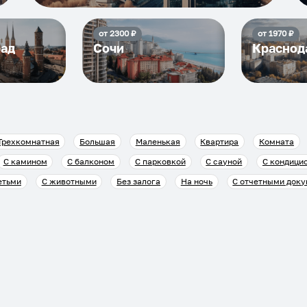
от
2300
₽
от
1970
₽
рад
Сочи
Краснод
Трехкомнатная
Большая
Маленькая
Квартира
Комната
С камином
С балконом
С парковкой
С сауной
С кондици
етьми
С животными
Без залога
На ночь
С отчетными док