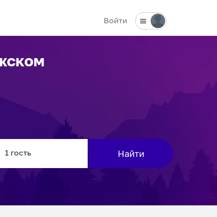
Войти
жском
Найти