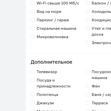
Wi-Fi свыше 100 Мб/с
Балкон /
Вид на море
Холодиль
Паркинг / гараж
Кондици
Стиральная машина
Утюг и гл
доска
Микроволновка
Электроч
Дополнительное
Телевизор
Посудом
машина
Посуда и
принадлежности
Фен
Полотенца
Баня / са
Джакузи
Терраса