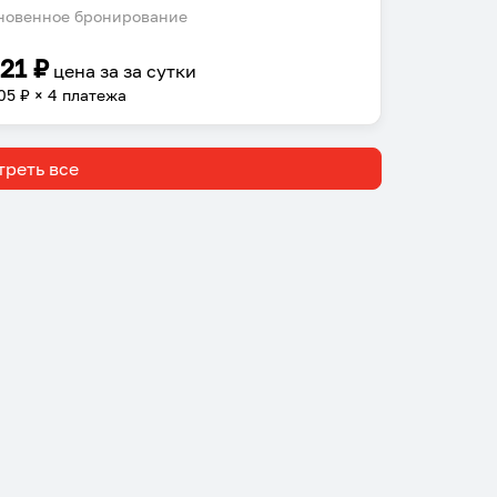
овенное бронирование
221
₽
цена за
за сутки
05
₽ × 4 платежа
реть все