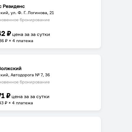
с Резиденс
кий, ул. Ф. Г. Логинова, 21
овенное бронирование
42
₽
цена за
за сутки
36
₽ × 4 платежа
Волжский
кий, Автодорога № 7, 36
овенное бронирование
71
₽
цена за
за сутки
43
₽ × 4 платежа