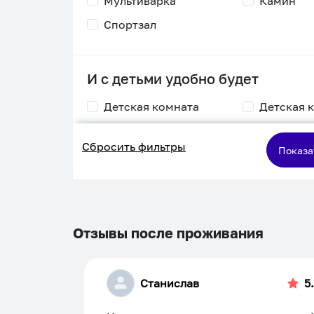
Мультиварка
Камин
Спортзал
И с детьми удобно будет
Детская комната
Детская 
Столик для
Двухъяру
Сбросить фильтры
кормления
кровать
Показа
Пеленальный стол
Игровая приставка
Отзывы после проживания
Станислав
5