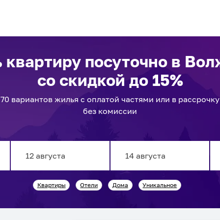
 квартиру посуточно
в Вол
со скидкой до 15%
70
вариантов
жилья с оплатой частями или в рассрочку
без комиссии
Navigate
Navigate
Квартиры
Отели
Дома
Уникальное
forward
backward
to
to
interact
interact