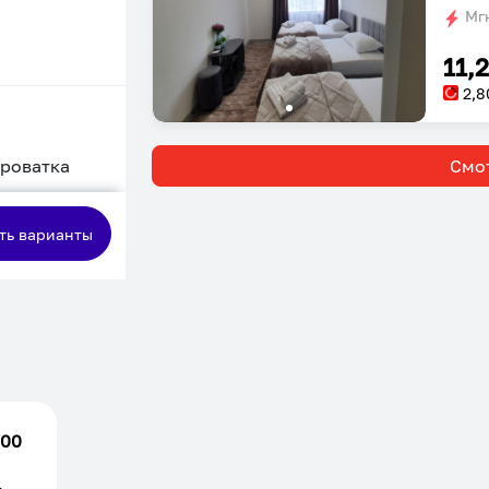
Мгн
11,
2,8
кроватка
Смот
сная
ть варианты
.00