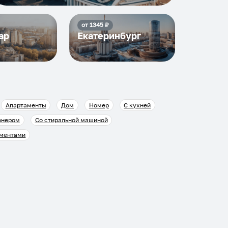
от
1345
₽
ар
Екатеринбург
Апартаменты
Дом
Номер
С кухней
онером
Со стиральной машиной
ументами