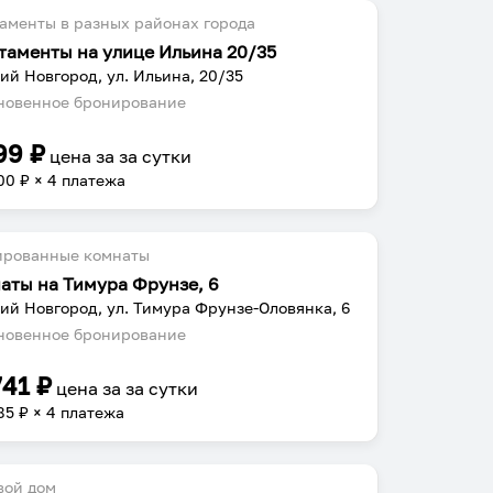
аменты в разных районах города
таменты на улице Ильина 20/35
ий Новгород, ул. Ильина, 20/35
овенное бронирование
99
₽
цена за
за сутки
00
₽ × 4 платежа
ированные комнаты
аты на Тимура Фрунзе, 6
ий Новгород, ул. Тимура Фрунзе-Оловянка, 6
овенное бронирование
741
₽
цена за
за сутки
85
₽ × 4 платежа
вой дом