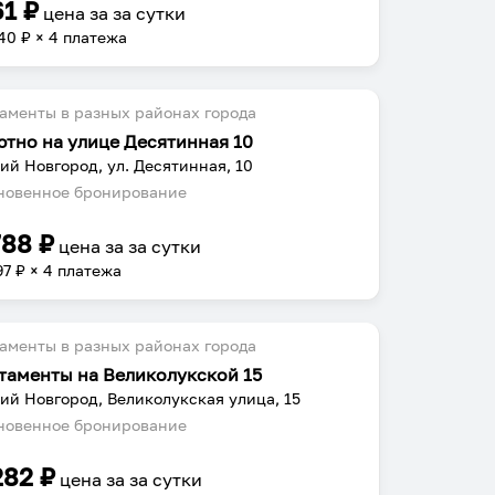
61
₽
цена за
за сутки
40
₽ × 4 платежа
аменты в разных районах города
ютно на улице Десятинная 10
ий Новгород, ул. Десятинная, 10
овенное бронирование
788
₽
цена за
за сутки
97
₽ × 4 платежа
аменты в разных районах города
таменты на Великолукской 15
ий Новгород, Великолукская улица, 15
овенное бронирование
282
₽
цена за
за сутки