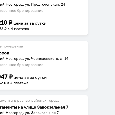
ий Новгород, ул. Предтеченская, 24
овенное бронирование
210
₽
цена за
за сутки
53
₽ × 4 платежа
е помещения
ород
ий Новгород, ул. Черняховского, д. 14
овенное бронирование
047
₽
цена за
за сутки
62
₽ × 4 платежа
аменты в разных районах города
таменты на улице Завокзальная 7
ий Новгород, ул. Завокзальная 7