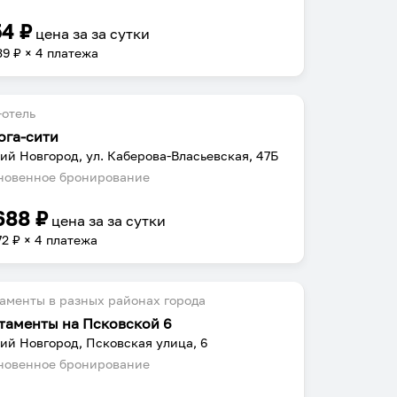
54
₽
цена за
за сутки
39
₽ × 4 платежа
отель
ога-сити
ий Новгород, ул. Каберова-Власьевская, 47Б
овенное бронирование
688
₽
цена за
за сутки
72
₽ × 4 платежа
аменты в разных районах города
таменты на Псковской 6
ий Новгород, Псковская улица, 6
овенное бронирование