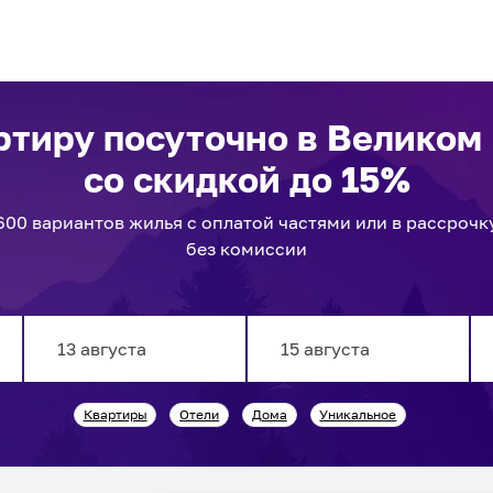
ртиру посуточно
в Великом
со скидкой до 15%
600
вариантов
жилья с оплатой частями или в рассрочк
без комиссии
Navigate
Navigate
Квартиры
Отели
Дома
Уникальное
forward
backward
to
to
interact
interact