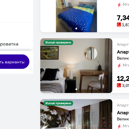
Мгн
7,3
1,8
Жильё проверено
кроватка
Апарт
сная
Велик
ть варианты
Мгн
12,
3,0
Жильё проверено
Апарт
Апар
Велик
Мгн