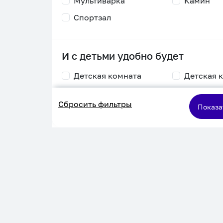
Мультиварка
Камин
Спортзал
И с детьми удобно будет
Детская комната
Детская 
Столик для
Двухъяру
Сбросить фильтры
кормления
кровать
Показа
Пеленальный стол
Игровая приставка