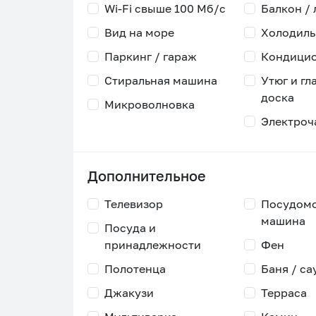
Wi-Fi свыше 100 Мб/с
Балкон /
Вид на море
Холодиль
Паркинг / гараж
Кондици
Стиральная машина
Утюг и гл
доска
Микроволновка
Электроч
Дополнительное
Телевизор
Посудом
машина
Посуда и
принадлежности
Фен
Полотенца
Баня / са
Джакузи
Терраса