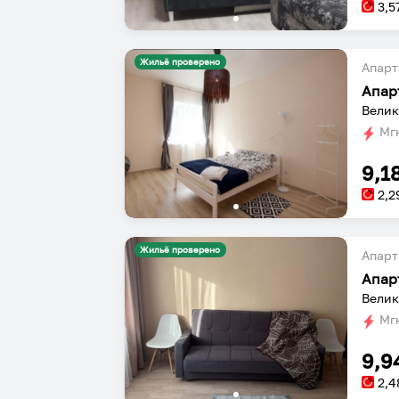
3,5
Жильё проверено
Апарт
Апар
Велик
Мгн
9,1
2,2
Жильё проверено
Апарт
Мгн
9,9
2,4