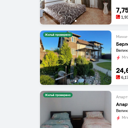
7,7
1,9
Жильё проверено
Мини-
Берл
Велик
Мгн
24,
6,1
Жильё проверено
Апарт
Апар
Велик
Мгн