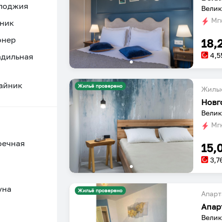
 лоджия
Велик
Мгн
ник
онер
18,
4,5
адильная
айник
Жильё проверено
Жилы
Новг
Велик
Мгн
оечная
15,
3,7
уна
Жильё проверено
Апарт
Апар
Велик