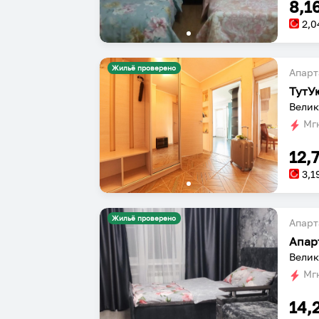
8,1
2,0
Жильё проверено
Апарт
ТутУ
Велик
Мгн
12,
3,1
Жильё проверено
Апарт
Апар
Велик
Мгн
14,