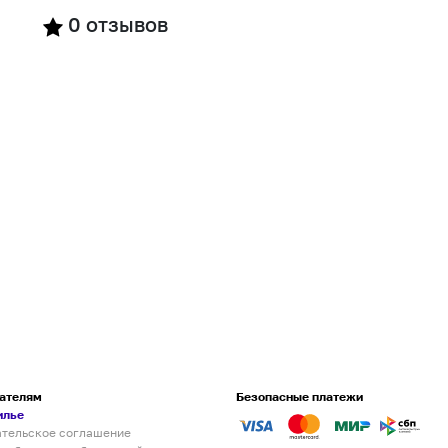
0
отзывов
ателям
Безопасные платежи
илье
ательское соглашение