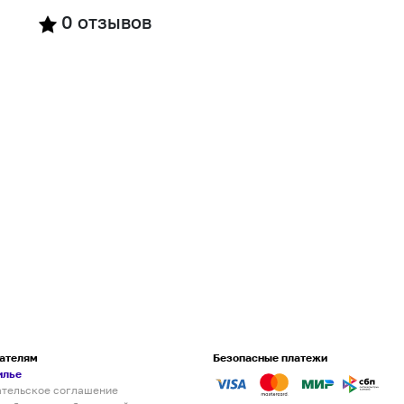
0
отзывов
ателям
Безопасные платежи
илье
ательское соглашение