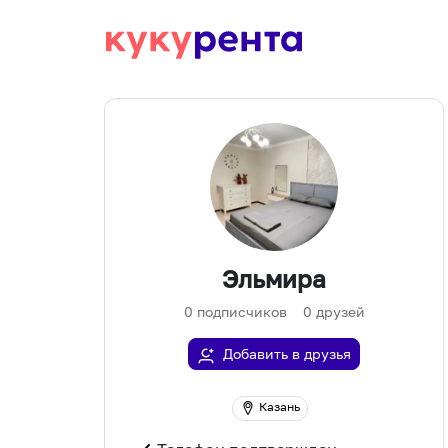
Эльмира
0
подписчиков
0
друзей
Добавить в друзья
Казань