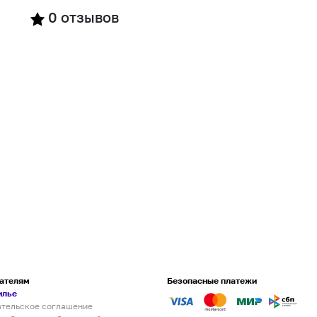
0
отзывов
ателям
Безопасные платежи
илье
ательское соглашение