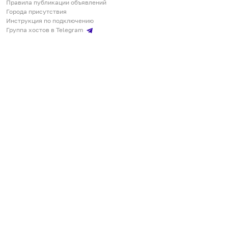
Правила публикации объявлений
Города присутствия
Инструкция по подключению
Группа хостов в Telegram
Безопасные платежи
Мобильные приложения
Кукурента — платформа для самостоятельных путешествий
О сервисе
О команде
Партнёрам
Инвесторам
ООО "КУКУРЕНТА"
ИНН 7730302462, ОГРН 1237700220460