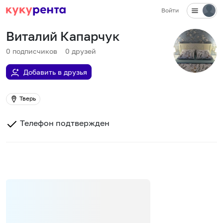
Войти
Виталий Капарчук
0
подписчиков
0
друзей
Добавить в друзья
Тверь
Телефон подтвержден