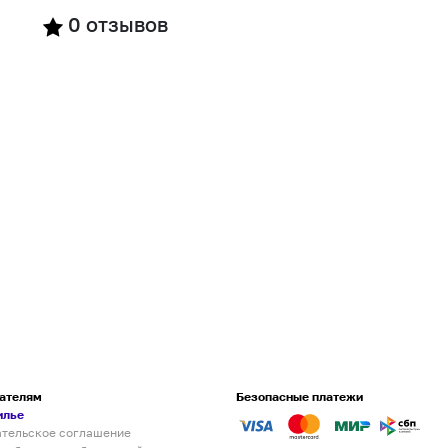
0
отзывов
ателям
Безопасные платежи
илье
ательское соглашение