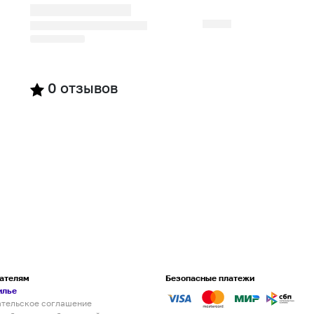
0
отзывов
ателям
Безопасные платежи
илье
ательское соглашение