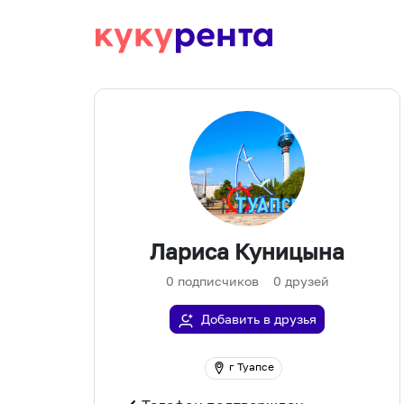
Лариса Куницына
0
подписчиков
0
друзей
Добавить в друзья
г Туапсе