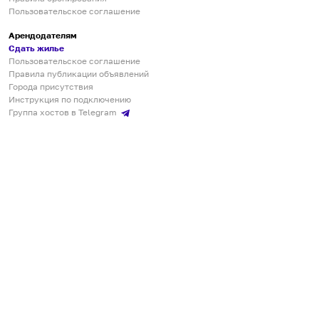
Пользовательское соглашение
Арендодателям
Сдать жилье
Пользовательское соглашение
Правила публикации объявлений
Города присутствия
Инструкция по подключению
Группа хостов в Telegram
Безопасные платежи
Мобильные приложения
Кукурента — платформа для самостоятельных путешествий
О сервисе
О команде
Партнёрам
Инвесторам