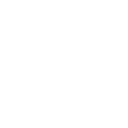
Гостям
Заявка на подбор жилья
Пользовательское соглашение гостя
Политика обработки персональных данных
Правила бронирования
Пользовательское соглашение
Арендодателям
Сдать жилье
Пользовательское соглашение
Правила публикации объявлений
Города присутствия
Инструкция по подключению
Группа хостов в Telegram
Безопасные платежи
Мобильные приложения