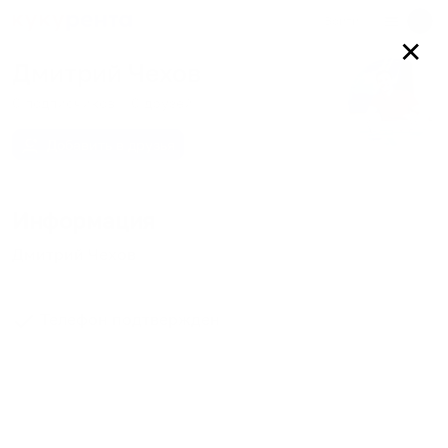
Войти
✕
Дмитрий Чехов
0
подписчиков
0
друзей
Добавить в друзья
Информация
Дмитрий Чехов
Телефон подтвержден