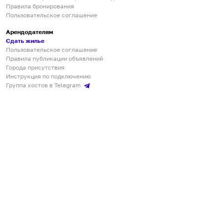
Правила бронирования
Пользовательское соглашение
Арендодателям
Сдать жилье
Пользовательское соглашение
Правила публикации объявлений
Города присутствия
Инструкция по подключению
Группа хостов в Telegram
Безопасные платежи
Мобильные приложения
Кукурента — платформа для самостоятельных путешествий
О сервисе
О команде
Партнёрам