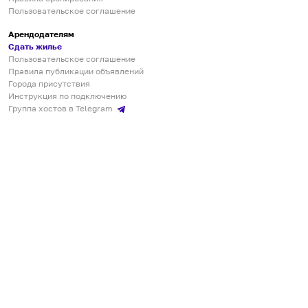
Пользовательское соглашение
Арендодателям
Сдать жилье
Пользовательское соглашение
Правила публикации объявлений
Города присутствия
Инструкция по подключению
Группа хостов в Telegram
Безопасные платежи
Мобильные приложения
Кукурента — платформа для самостоятельных путешествий
О сервисе
О команде
Партнёрам
Инвесторам