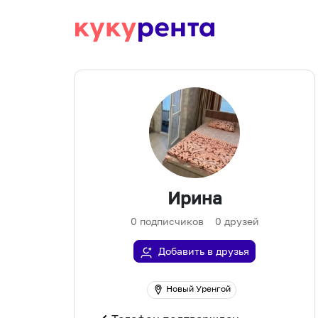
Ирина
0
подписчиков
0
друзей
Добавить в друзья
Новый Уренгой