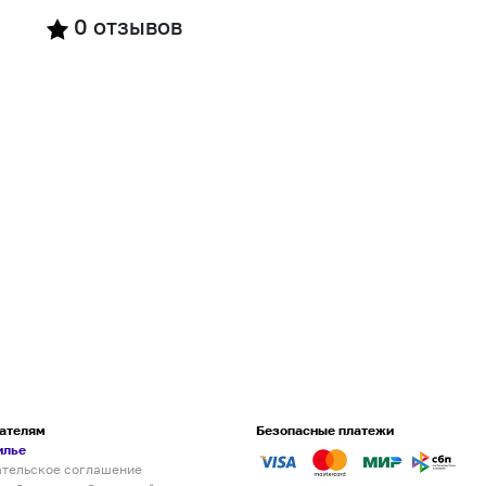
0
отзывов
ателям
Безопасные платежи
илье
ательское соглашение