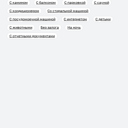
С камином
С балконом
С парковкой
С сауной
С кондиционером
Со стиральной машиной
С посудомоечной машиной
С интернетом
С детьми
С животными
Без залога
На ночь
С отчетными документами