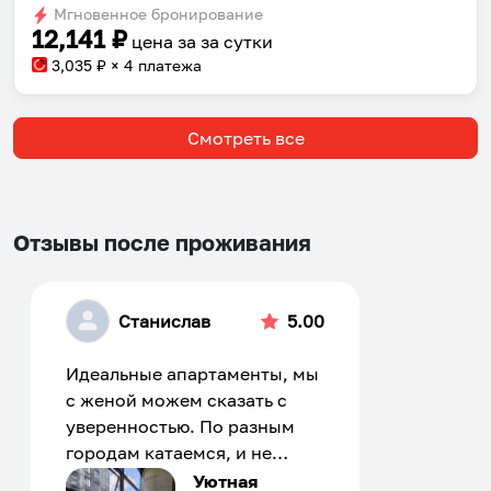
Мгновенное бронирование
changing
changing
12,141
₽
цена за
за сутки
dates.
dates.
3,035
₽ × 4 платежа
Смотреть все
Отзывы после проживания
Станислав
5.00
Идеальные апартаменты, мы
с женой можем сказать с
уверенностью. По разным
городам катаемся, и не
только в России. Сервис на
Уютная