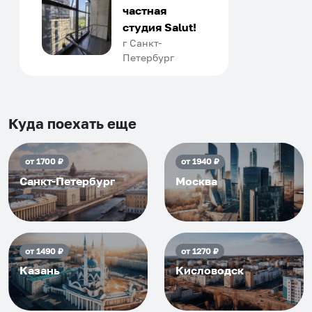
отличном уровне. Хозяин
частная
апартаментов доброй души
студия Salut!
человек, всегда можно
г Санкт-
Петербург
договориться, подскажет
что как и почему.
Рекомендуем на 100% и вам,
и друзьям и сами будем
Куда поехать еще
приезжать еще...
от
1700
₽
от
1940
₽
Санкт-Петербург
Москва
от
1490
₽
от
1270
₽
Казань
Кисловодск