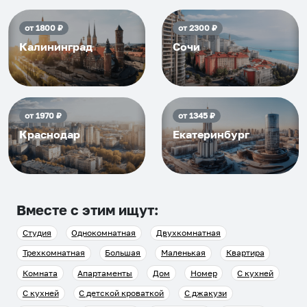
от
1800
₽
от
2300
₽
Калининград
Сочи
от
1970
₽
от
1345
₽
Краснодар
Екатеринбург
Вместе с этим ищут:
Студия
Однокомнатная
Двухкомнатная
Трехкомнатная
Большая
Маленькая
Квартира
Комната
Апартаменты
Дом
Номер
С кухней
С кухней
С детской кроваткой
С джакузи