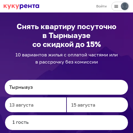
Войти
Снять квартиру посуточно
в Тырныаузе
со скидкой до 15%
10
вариантов
жилья с оплатой частями или
в рассрочку без комиссии
Navigate
Navigate
forward
backward
to
to