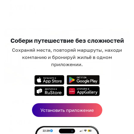
5,993
₽
цена за
за сутки
1,498
₽ × 4 платежа
Жильё проверено
Собери путешествие без сложностей
Сохраняй места, повторяй маршруты, находи
компанию и бронируй жильё в одном
приложении.
Мини-отель
Гайд Парк
Тверь, ул. Новоторжская, 2
Установить приложение
Мгновенное бронирование
9,181
₽
цена за
за сутки
2,295
₽ × 4 платежа