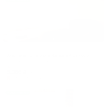
Жильё проверено
Апартаменты в разных районах города
Апартаменты на улице Дарвина 4 корпус 2
Тверь, ул. Дарвина, 4 корп 2
Мгновенное бронирование
5,386
₽
цена за
за сутки
1,347
₽ × 4 платежа
Жильё проверено