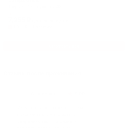
Ситара Отель
Тверь, ул.1-я Трусова, д.33
Мгновенное бронирование
7,255
₽
цена за
за сутки
1,814
₽ × 4 платежа
Смотреть все
Отзывы после проживания
Станислав
5.00
Идеальные апартаменты, мы
с женой можем сказать с
уверенностью. По разным
городам катаемся, и не