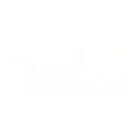
Апартаменты на переулке Трудолюбия
Тверь, пер. Трудолюбия, 36
Мгновенное бронирование
8,149
₽
цена за
за сутки
2,037
₽ × 4 платежа
Жильё проверено
Апартаменты в разных районах города
Апартаменты на улице Терещенко 6 корпус 4
Тверь, ул. Терещенко, 6 к4
Мгновенное бронирование