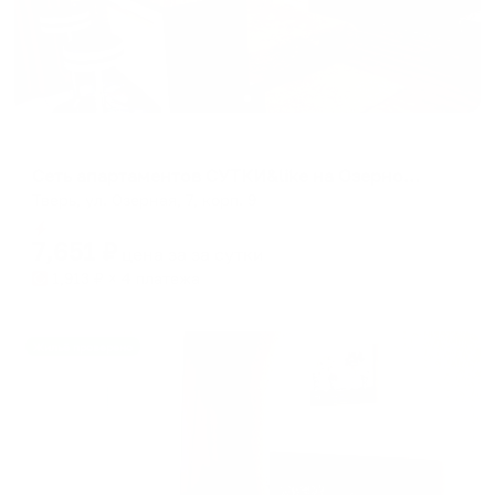
Апартаменты в разных районах города
Сеть апартаментов СУТКИ&like на Озерной 7к9
Тверь, ул. Озерная, 7, корп. 9
Мгновенное бронирование
7,651
₽
цена за
за сутки
1,913
₽ × 4 платежа
Жильё проверено