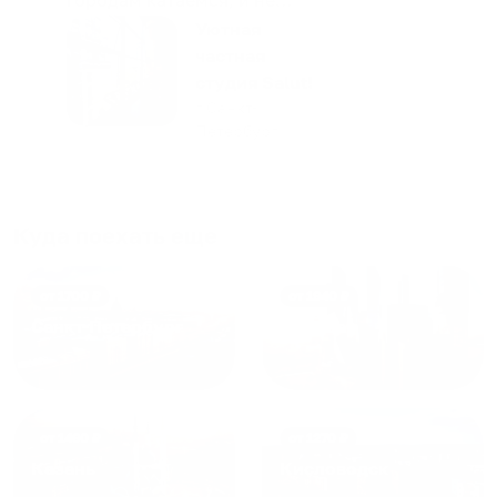
только в России. Сервис на
Уютная
отличном уровне. Хозяин
частная
апартаментов доброй души
студия Salut!
человек, всегда можно
г Санкт-
Петербург
договориться, подскажет
что как и почему.
Рекомендуем на 100% и вам,
и друзьям и сами будем
Куда поехать еще
приезжать еще...
от
1700
₽
от
1940
₽
Санкт-Петербург
Москва
от
1490
₽
от
1270
₽
Казань
Кисловодск