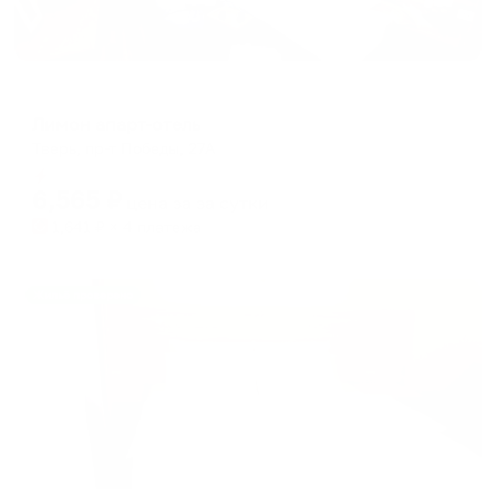
Отель
Лимон апарт-отель
Тверь, пр-т Победы, 27А
Мгновенное бронирование
6,565
₽
цена за
за сутки
1,641
₽ × 4 платежа
Жильё проверено