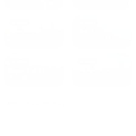
от
1800
₽
от
2300
₽
Калининград
Сочи
от
1970
₽
от
1345
₽
Краснодар
Екатеринбург
Вместе с этим ищут:
Студия
Однокомнатная
Двухкомнатная
Трехкомнатная
Большая
Маленькая
Квартира
Комната
Апартаменты
Дом
Номер
С кухней