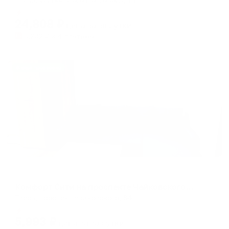
Мгновенное бронирование
24,808
₽
цена за
за сутки
6,202
₽ × 4 платежа
Жильё проверено
Апартаменты в разных районах города
Комфорт Сити на проспекте Чайковского 84
Тверь, проспект Чайковского, 84
Мгновенное бронирование
5,993
₽
цена за
за сутки