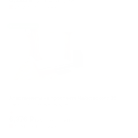
цена за
за сутки
1,532
₽ × 4 платежа
Жильё проверено
Апартаменты в разных районах города
Апартаменты на проспекте Чайковского 25
Тверь, пр-т Чайковского, 25
Мгновенное бронирование
6,376
₽
цена за
за сутки
1,594
₽ × 4 платежа