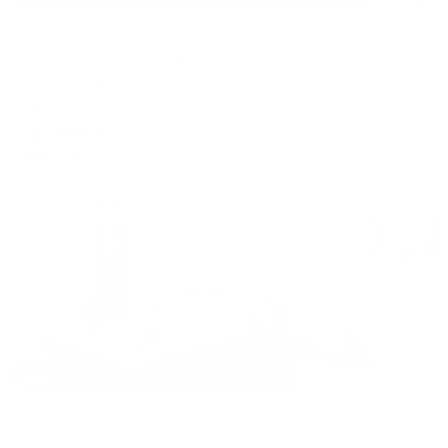
Отель
Golden Plaza (Голден Плаза)
Тверь, ул. Мусоргского, 19/25
Мгновенное бронирование
9,387
₽
цена за
за сутки
2,347
₽ × 4 платежа
Жильё проверено
Отель