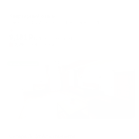
Меблированные комнаты
Квартирный отель
Тверь, ул. 2-я Александра Невского, д. 59
Мгновенное бронирование
9,181
₽
цена за
за сутки
2,295
₽ × 4 платежа
Жильё проверено
Апарт-отель
Ситара Лофт Апартаменты