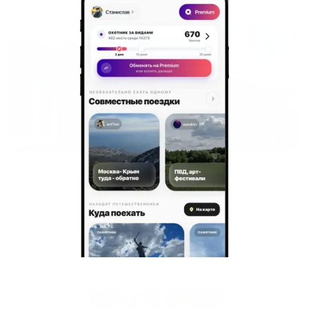
Жильё проверено
Хостел
Хостел СВ
Тверь, ул. Озерная, д. 7, к. 3
Мгновенное бронирование
2,143
₽
цена за
за сутки
536
₽ × 4 платежа
Жильё проверено