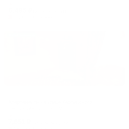
Мгновенное бронирование
changing
changing
6,495
₽
цена за
за сутки
dates.
dates.
1,624
₽ × 4 платежа
Жильё проверено
Апартаменты в разных районах города
Апартаменты на улице Карпинского
Тверь, ул. Карпинского, 22/22
Мгновенное бронирование
7,651
₽
цена за
за сутки
1,913
₽ × 4 платежа