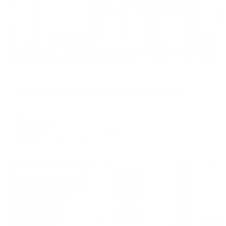
Апартаменты в разных районах города
Сеть апартаментов СУТКИ&like на Озерной 7к10
Тверь, ул. Озерная, 7, корп. 10
Мгновенное бронирование
7,651
₽
цена за
за сутки
1,913
₽ × 4 платежа
Жильё проверено