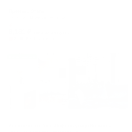
Отель
Премьер Отель
Тверь, ул. Московская, д.63
Мгновенное бронирование
9,181
₽
цена за
за сутки
2,295
₽ × 4 платежа
Жильё проверено
Апартаменты в разных районах города
Апартаменты ТверьЛофт на улице Вольного Новгорода 14
Тверь, ул. Вольного Новгорода, 14