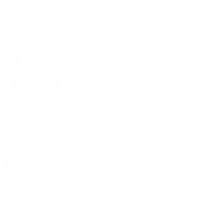
Апартаменты в разных районах города
на Зинаиды Коноплянниковой 9/34
Тверь, Зинаиды коноплянниковой д.9/34
Мгновенное бронирование
14,027
₽
цена за
за сутки
3,507
₽ × 4 платежа
Жильё проверено
Апартаменты в разных районах города