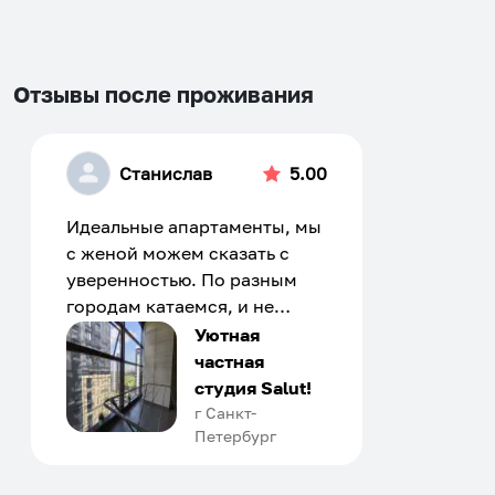
changing
changing
dates.
dates.
Отзывы после проживания
Станислав
5.00
Идеальные апартаменты, мы
с женой можем сказать с
уверенностью. По разным
городам катаемся, и не
только в России. Сервис на
Уютная
отличном уровне. Хозяин
частная
апартаментов доброй души
студия Salut!
человек, всегда можно
г Санкт-
Петербург
договориться, подскажет
что как и почему.
Рекомендуем на 100% и вам,