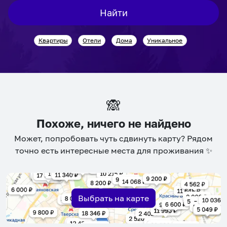
interact
interact
Найти
with
with
the
the
Квартиры
Отели
Дома
Уникальное
calendar
calendar
and
and
select
select
a
a
date.
date.
🙈
Press
Press
the
the
Похоже, ничего не найдено
question
question
Может, попробовать чуть сдвинуть карту? Рядом
mark
mark
точно есть интересные места для проживания ✨
key
key
to
to
get
get
the
the
Выбрать на карте
keyboard
keyboard
shortcuts
shortcuts
for
for