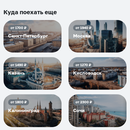
и друзьям и сами будем
Куда поехать еще
приезжать еще...
от
1700
₽
от
1940
₽
Санкт-Петербург
Москва
от
1490
₽
от
1270
₽
Казань
Кисловодск
от
1800
₽
от
2300
₽
Калининград
Сочи