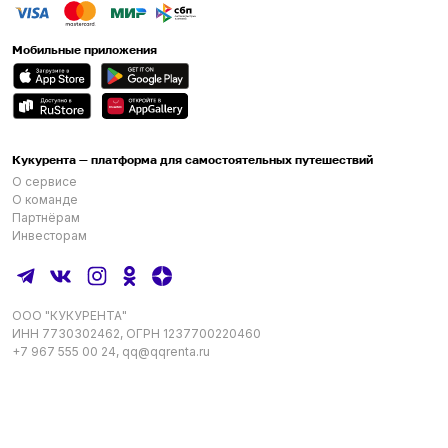
Мобильные приложения
Кукурента — платформа для самостоятельных путешествий
О сервисе
О команде
Партнёрам
Инвесторам
ООО "КУКУРЕНТА"
ИНН 7730302462, ОГРН 1237700220460
+7 967 555 00 24
,
qq@qqrenta.ru