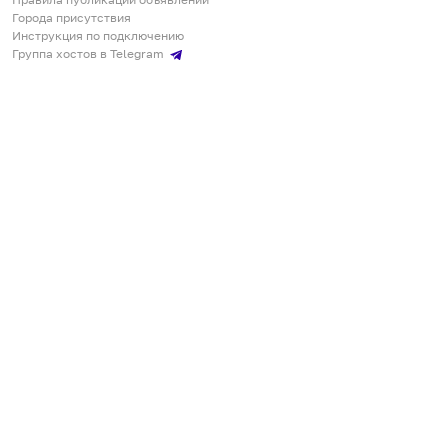
Города присутствия
Инструкция по подключению
Группа хостов в Telegram
Безопасные платежи
Мобильные приложения
Кукурента — платформа для самостоятельных путешествий
О сервисе
О команде
Партнёрам
Инвесторам
ООО "КУКУРЕНТА"
ИНН 7730302462, ОГРН 1237700220460