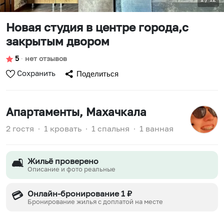
Новая студия в центре города,с
закрытым двором
5
∙
нет отзывов
Сохранить
Поделиться
Апартаменты
, Махачкала
2 гостя
∙
1 кровать
∙
1 спальня
∙
1 ванная
Жильё проверено
🛋️
Описание и фото реальные
Онлайн-бронирование 1 ₽
💳
Бронирование жилья с доплатой на месте