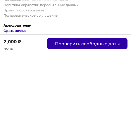
Политика обработки персональных данных
Правила бронирования
Пользовательское соглашение
Арендодателям
Сдать жилье
Пользовательское соглашение
2,000
₽
Правила публикации объявлений
Проверить свободные даты
Города присутствия
ночь
Инструкция по подключению
Группа хостов в Telegram
Безопасные платежи
Мобильные приложения
Кукурента — платформа для самостоятельных путешествий
О сервисе
О команде