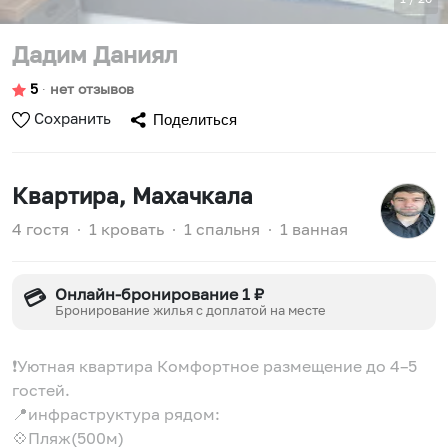
Дадим Даниял
5
∙
нет отзывов
Сохранить
Поделиться
Квартира
, Махачкала
4 гостя
∙
1 кровать
∙
1 спальня
∙
1 ванная
Онлайн-бронирование 1 ₽
💳
Бронирование жилья с доплатой на месте
❗️Уютная квартира Комфортное размещение до 4–5
гостей.
📍инфраструктура рядом:
💠Пляж(500м)