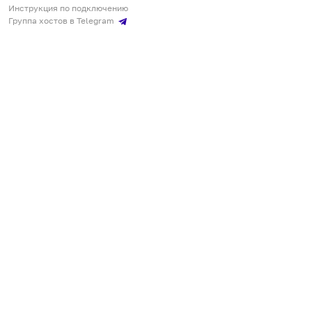
Инструкция по подключению
Группа хостов в Telegram
Безопасные платежи
Мобильные приложения
Кукурента — платформа для самостоятельных путешествий
О сервисе
О команде
Партнёрам
Инвесторам
ООО "КУКУРЕНТА"
ИНН 7730302462, ОГРН 1237700220460
+7 967 555 00 24
,
qq@qqrenta.ru