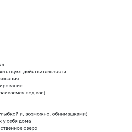
ов
ветствуют действительности
оживания
нирование
раиваемся под вас)
улыбкой и, возможно, обнимашками)
к у себя дома
бственное озеро