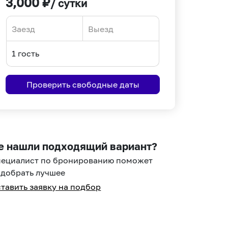
3,000
₽
/ сутки
Navigate
Navigate
forward
backward
to
to
interact
interact
Проверить свободные даты
with
with
the
the
calendar
calendar
and
and
select
select
е нашли подходящий вариант?
a
a
пециалист по бронированию поможет
date.
date.
добрать лучшее
Press
Press
тавить заявку на подбор
the
the
question
question
mark
mark