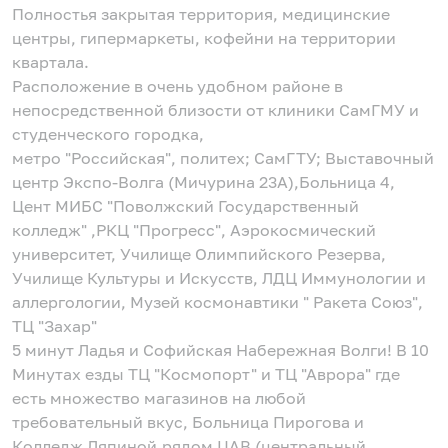
Полностья закрытая территория, медицинские
центры, гипермаркеты, кофейни на территории
квартала.
Расположение в очень удобном районе в
непосредственной близости от клиники СамГМУ и
студенческого городка,
метро "Российская", политех; СамГТУ; Выставочный
центр Экспо-Волга (Мичурина 23А),Больница 4,
Цент МИБС "Поволжский Государственный
колледж" ,РКЦ "Прогресс", Аэрокосмический
университет, Училище Олимпийского Резерва,
Училище Культуры и Искусств, ЛДЦ Иммунологии и
аллергологии, Музей космонавтики " Ракета Союз",
ТЦ "Захар"
5 минут Ладья и Софийская Набережная Волги! В 10
Минутах езды ТЦ "Космопорт" и ТЦ "Аврора" где
есть множество магазинов на любой
требовательный вкус, Больница Пирогова и
Колледж Ляпиной,рядом ЦАВ (центральный