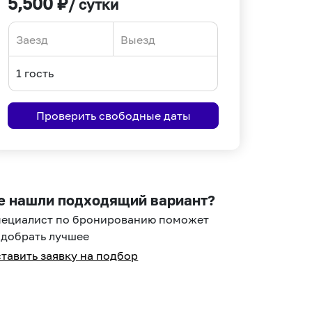
5,500
₽
/ сутки
Navigate
Navigate
forward
backward
to
to
interact
interact
Проверить свободные даты
with
with
the
the
calendar
calendar
and
and
select
select
е нашли подходящий вариант?
a
a
пециалист по бронированию поможет
date.
date.
добрать лучшее
Press
Press
тавить заявку на подбор
the
the
question
question
mark
mark