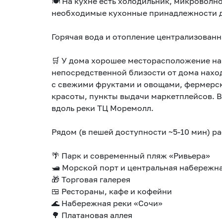
🍽️ На кухне есть холодильник, микроволно
необходимые кухонные принадлежности д
Горячая вода и отопление централизованн
🛒 У дома хорошее месторасположение на 
непосредственной близости от дома нахо
с свежими фруктами и овощами, фермерск
красоты, пункты выдачи маркетплейсов. В
вдоль реки ТЦ Моремолл.
Рядом (в пешей доступности ~5-10 мин) р
🌴 Парк и современный пляж «Ривьера»
🛥 Морской порт и центральная набережн
🎁 Торговая галерея
🍱 Рестораны, кафе и кофейни
🌊 Набережная реки «Сочи»
🌳 Платановая аллея