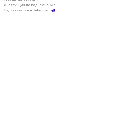
Инструкция по подключению
Группа хостов в Telegram
Безопасные платежи
Мобильные приложения
Кукурента — платформа для самостоятельных путешествий
О сервисе
О команде
Партнёрам
Инвесторам
ООО "КУКУРЕНТА"
ИНН 7730302462, ОГРН 1237700220460
+7 967 555 00 24
,
qq@qqrenta.ru