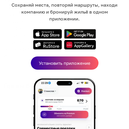
Микроволновка
Сохраняй места, повторяй маршруты, находи
Паркинг / гараж
компанию и бронируй жильё в одном
Плита
приложении.
Посуда и принадлежности
Полотенца
Телевизор
Стиральная машина
Водонагреватель
Wi-Fi
Установить приложение
Где вы будете жить