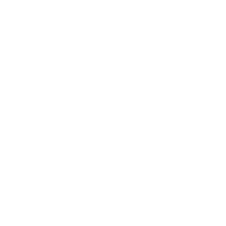
Гостям
Заявка на подбор жилья
Пользовательское соглашение гостя
Политика обработки персональных данных
Правила бронирования
Пользовательское соглашение