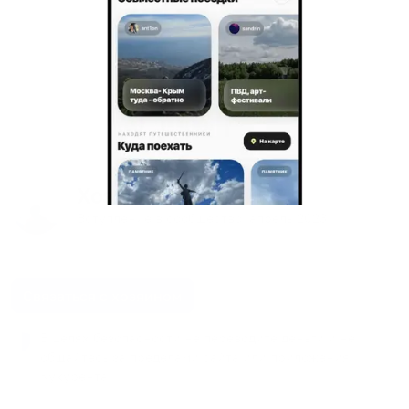
Хозяин
: Анатолий
Вступление в сообщество:
апрель
2023
Связаться с хозяином
В целях безопасности не переводите деньги и не
общайтесь за пределами сайта или приложения
Кукурента.