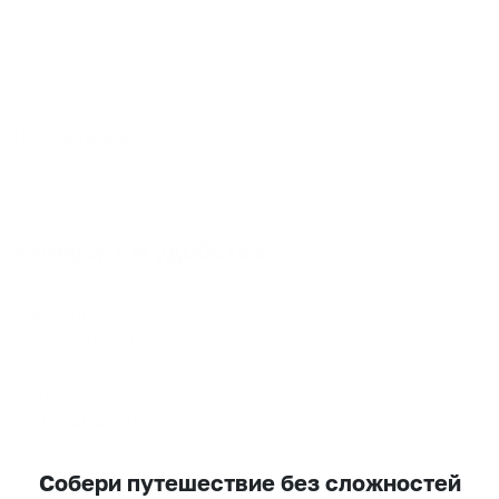
аквапарк "РИВЬЕРА", "ТАТНЕФТЬАРЕНА", крупный
супермаркет-в шаговой доступности. После
каждого выезда-уборка и смена белья.В квартире
имеется абсолютно ВСЕ необходимое.
Показать еще
Комфорт и удобства
Кондиционер
Электрочайник
Холодильник
Фен
Wi-Fi свыше 100 Мб/с
Утюг
Балкон / лоджия
Собери путешествие без сложностей