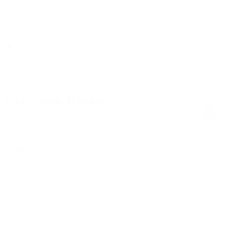
Сибгата Хакима, 50. 1к
5
∙
нет отзывов
Сохранить
Поделиться
Квартира
, Казань
4 гостя
∙
2 кровати
∙
1 спальня
∙
1 ванная
Онлайн-бронирование 1 ₽
💳
Бронирование жилья с доплатой на месте
Очень чистая, уютная квартира, рядом с центром,
напротив аквапарка "РИВЬЕРА". WI-FI. Удобная
транспортная развязка. "КАЗАНЬ АРЕНА", ДВВС,