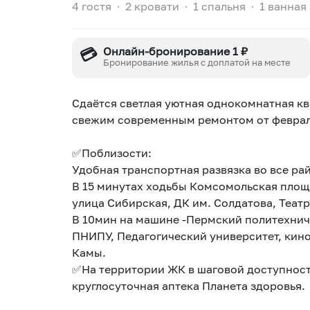
4 гостя
∙
2 кровати
∙
1 спальня
∙
1 ванная
💳
Онлайн-бронирование 1 ₽
Бронирование жилья с доплатой на месте
Сдаётся светлая уютная однокомнатная кв
свежим современным ремонтом от февраля
✅Поблизости:
Удобная транспортная развязка во все ра
В 15 минутах ходьбы Комсомольская площа
улица Сибирская, ДК им. Солдатова, Театр
В 10мин на машине -Пермский политехнич
ПНИПУ, Педагогический университет, кино
Камы.
✅На территории ЖК в шаговой доступност
круглосуточная аптека Планета здоровья.