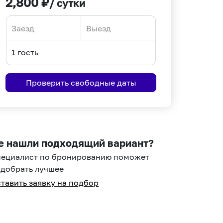
2,800
₽
/ сутки
Navigate
Navigate
forward
backward
to
to
interact
interact
Проверить свободные даты
with
with
the
the
calendar
calendar
and
and
select
select
е нашли подходящий вариант?
a
a
пециалист по бронированию поможет
date.
date.
добрать лучшее
Press
Press
тавить заявку на подбор
the
the
question
question
mark
mark