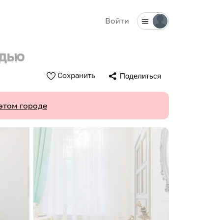
Войти
адью
Сохранить
Поделиться
этом городе