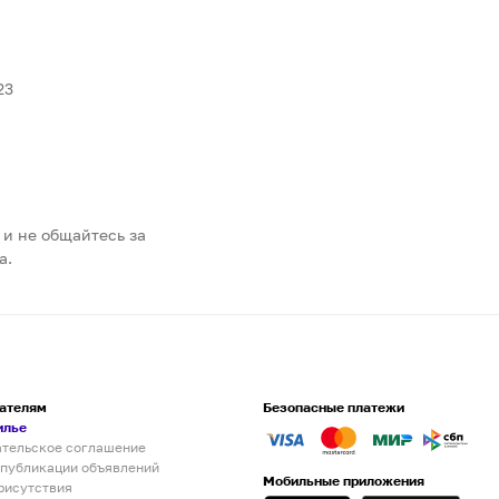
23
 и не общайтесь за
а.
ателям
Безопасные платежи
илье
ательское соглашение
 публикации объявлений
Мобильные приложения
рисутствия