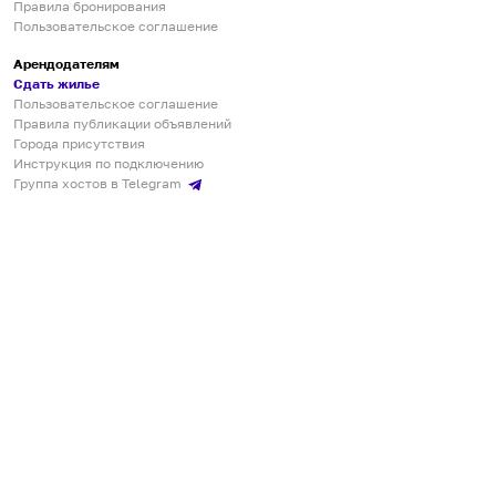
Правила бронирования
Пользовательское соглашение
Арендодателям
Сдать жилье
Пользовательское соглашение
Правила публикации объявлений
Города присутствия
Инструкция по подключению
Группа хостов в Telegram
Безопасные платежи
Мобильные приложения
Кукурента — платформа для самостоятельных путешествий
О сервисе
О команде
Партнёрам