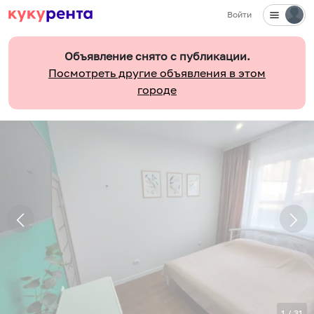
Войти
Объявление снято с публикации.
Посмотреть другие объявления в этом
городе
1
/
31