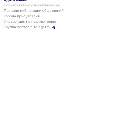
Пользовательское соглашение
Правила публикации объявлений
Города присутствия
Инструкция по подключению
Группа хостов в Telegram
Безопасные платежи
Мобильные приложения
Кукурента — платформа для самостоятельных путешествий
О сервисе
О команде
Партнёрам
Инвесторам