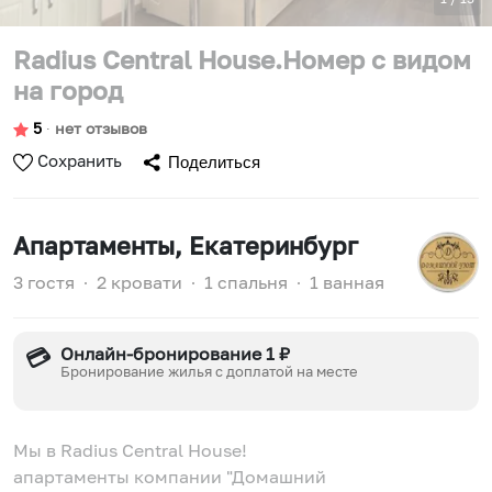
Radius Central House.Номер с видом
на город
5
∙
нет отзывов
Сохранить
Поделиться
Апартаменты
, Екатеринбург
3 гостя
∙
2 кровати
∙
1 спальня
∙
1 ванная
Онлайн-бронирование 1 ₽
💳
Бронирование жилья с доплатой на месте
Мы в Radius Central House!
апартаменты компании "Домашний