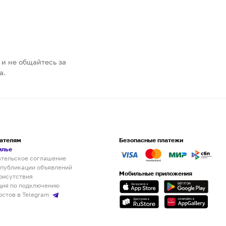
 и не общайтесь за
а.
ателям
Безопасные платежи
илье
ательское соглашение
 публикации объявлений
Мобильные приложения
рисутствия
ция по подключению
остов в Telegram