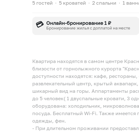
5 гостей
∙
5 кроватей
∙
2 спальни
∙
1 ванн
💳
Онлайн-бронирование 1 ₽
Бронирование жилья с доплатой на месте
Квартира находятся в самом центре Крас
близости от горнолыжного курорта "Красна
доступности находятся: кафе, рестораны, 
развлекательный центр, крытый аквапарк,
шикарный вид на горы. Аппартаменты расп
до 5 человек( 1 двуспальные кровати, 3 о
оборудована: холодильник, микроволновая
посуда. Бесплатный Wi-Fi. Также имеется 
одежды, фен.
- При длительном проживании предоставл