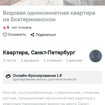
Видовая однокомнатная квартира
на Екатерининском
5
∙
нет отзывов
Сохранить
Поделиться
Квартира
, Санкт-Петербург
3 гостя
∙
2 кровати
∙
1 спальня
∙
1 ванная
Онлайн-бронирование 1 ₽
💳
Бронирование жилья с доплатой на месте
Крутая, сногсшибательная, современная, стильная,
уютная, продуманная однокомнатная квартира с
классным панорамным видом на центр Санкт-