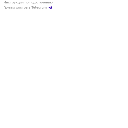
Инструкция по подключению
Группа хостов в Telegram
Безопасные платежи
Мобильные приложения
Кукурента — платформа для самостоятельных путешествий
О сервисе
О команде
Партнёрам
Инвесторам
ООО "КУКУРЕНТА"
ИНН 7730302462, ОГРН 1237700220460
+7 967 555 00 24
,
qq@qqrenta.ru