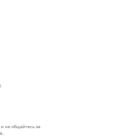
2
 и не общайтесь за
а.