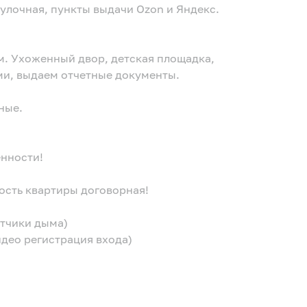
булочная, пункты выдачи Оzon и Яндекс.
м. Ухоженный двор, детская площадка,
ми, выдаем отчетные документы.
ные.
енности!
мость квартиры договорная!
атчики дыма)
идео регистрация входа)