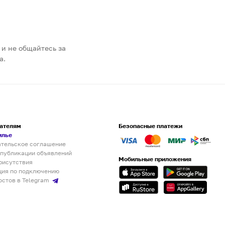
 и не общайтесь за
а.
ателям
Безопасные платежи
илье
ательское соглашение
 публикации объявлений
Мобильные приложения
рисутствия
ция по подключению
остов в Telegram