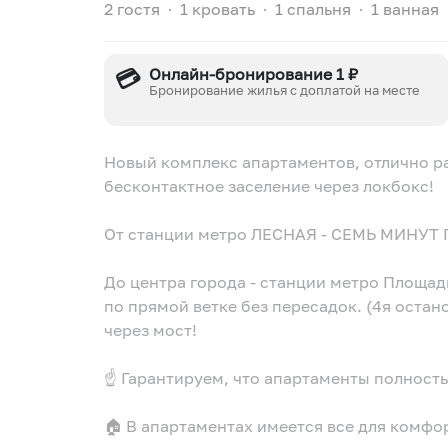
2 гостя
∙
1 кровать
∙
1 спальня
∙
1 ванная
💳
Онлайн-бронирование 1 ₽
Бронирование жилья с доплатой на месте
Новый комплекс апартаментов, отлично р
бесконтактное заселение через локбокс!
От станции метро ЛЕСНАЯ - СЕМЬ МИНУТ
️До центра города - станции метро Площа
по прямой ветке без пересадок. (4я остан
через мост!
☝️ Гарантируем, что апартаменты полнос
🏠 В апартаментах имеется все для комф