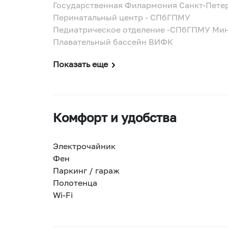
Государственная Филармония Санкт-Петер
Перинатальный центр - СПбГПМУ
Педиатрическое отделение -СПбГПМУ Мин
Плавательный бассейн ВИФК
Показать еще
Комфорт и удобства
Электрочайник
Фен
Паркинг / гараж
Полотенца
Wi-Fi